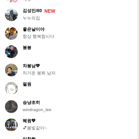
김성민/80
NEW
누누의집
좋은날이야
항상 행복합시다
봉봉
차봉남💚
차가운 봉화 남자
필원
.
승냥초히
windragon_lee
혜원💚
💕봄빛같이~