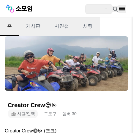
홈
게시판
사진첩
채팅
Creator Crew😎🤟
사교/인맥
∙
구로구
∙
멤버
30
Creator Crew😎🤟 (크크)
