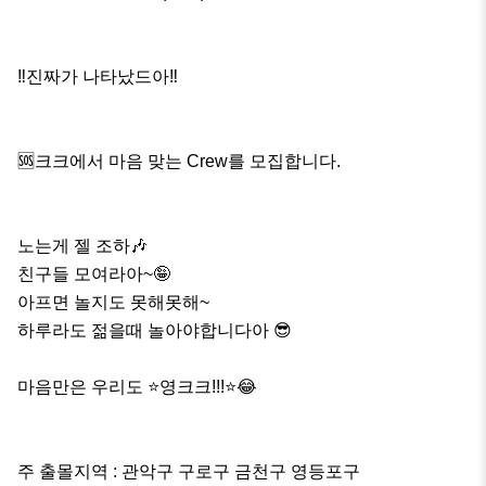
‼️진짜가 나타났드아‼️

🆘크크에서 마음 맞는 Crew를 모집합니다.

노는게 젤 조하🎶

친구들 모여라아~🤪

아프면 놀지도 못해못해~

하루라도 젊을때 놀아야합니다아 😎

마음만은 우리도 ⭐️영크크!!!⭐️😂

주 출몰지역 : 관악구 구로구 금천구 영등포구
