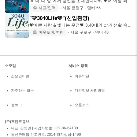
🫱"너·나·앙"에서 당신을 초대합니다🫲 ​💝더 이상 외롭
지 않게, 당신
사교/인맥
∙
서울 은평구
∙
멤버
65
"🩷3040Life🩵"(신입환영)
💝예쁜 사랑 & 빛나는 우정💝 3,40대의 삶과 생활 속
좋은 추억 함께
아웃도어/여행
∙
서울 구로구
∙
멤버
48
소모임
서비스 정책
소모임이란
이용약관
자주하는 질문
개인정보 처리방침
블로그
오픈소스
(주)프렌즈큐브
대표: 김영민 | 사업자번호: 129-86-64139
통신판매업 신고번호: 2014-경기성남-1490