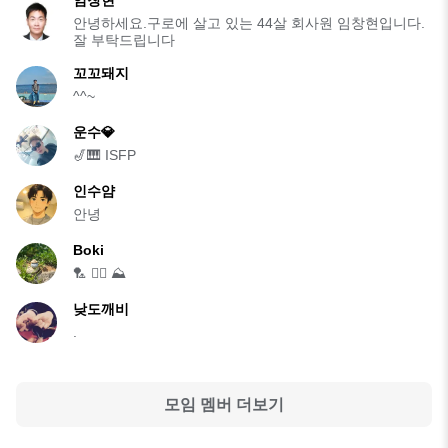
임창현
안녕하세요.구로에 살고 있는 44살 회사원 임창현입니다.
잘 부탁드립니다
꼬꼬돼지
^^~
운수💎
🎷🎹 ISFP
인수얌
안녕
Boki
🏸 🏊‍♀️ ⛰️
낮도깨비
.
모임 멤버 더보기