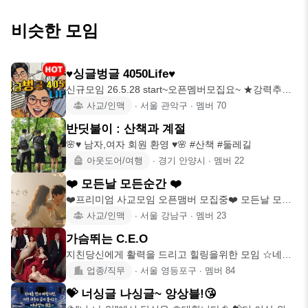
비슷한 모임
♥싱글벙글 4050Life♥
신규모임 26.5.28 start~오픈멤버모집요~ ★강력추
천!!!! 훈
사교/인맥
∙
서울 관악구
∙
멤버
70
반딧불이 : 산책과 계절
🌸♥️ 남자,여자 회원 환영 ♥️🌸 #산책 #둘레길
아웃도어/여행
∙
경기 안양시
∙
멤버
22
❤️ 모든날 모든순간 ❤️
❤️프리미엄 사교모임 오픈맴버 모집중❤️ 모든날 모든
순간 함께 웃을수
사교/인맥
∙
서울 강남구
∙
멤버
23
가슴뛰는 C.E.O
지친당신에게 활력을 드리고 힐링을위한 모임 ☆네트
워크와 인맥형성을 위한
업종/직무
∙
서울 영등포구
∙
멤버
84
💝 너싱글 나싱글~ 앙상블!😘