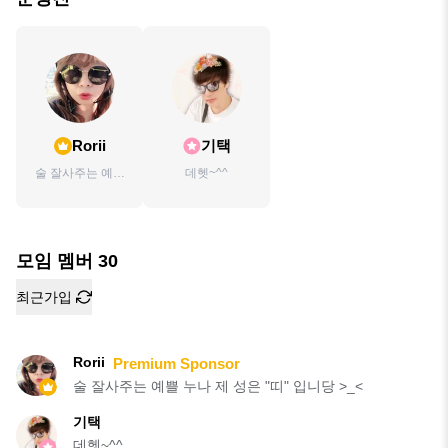
Rorii
기택
술 잘사주는 예쁠
데헷~^^
누나 제 성은 "띠"
입니당 >_<
모임 멤버
30
최근가입
Rorii
Premium Sponsor
술 잘사주는 예쁠 누나 제 성은 "띠" 입니당 >_<
기택
데헷~^^