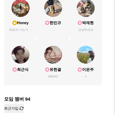
Honey
한민규
박재현
재밌게 사는거 쵝
..
안녕하세요
오🥰
최근식
유한결
이은주
NIHAO
ㅎ
모임 멤버
94
최근가입