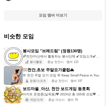
모임 멤버 더보기
비슷한 모임
봉사모임 "브레드림" (정원130명)
🌈천안/아산에서 활동하는 봉사단체 🌠모임소개🌠
✨️Est.22.01.1
봉사활동
∙
충남 천안시
∙
멤버
123
🧘‍♀️천안,초보 주말요가클럽🙏
🌸 천안 주말 요가 모임 🌸 Keep Small Peace in You
운동/스포츠
∙
충남 천안시
∙
멤버
197
보드마을_아산, 천안 보드게임 동호회
아지트 운영중(실옥동)💖 2024년 총 165회 모임💖 신
입회원 회비 면
게임/오락
∙
충남 아산시
∙
멤버
78