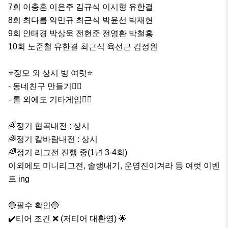
7회 이충흔 이은주 김규식 이시형 유한결

8회 최다름 악민규 최근식 박윤선 박재현

9회 안태경 박상욱 전현준 전영환 박철홍

10회 노준철 유한결 최근식 육선근 김정원

⭐️정모 외 상시 벙 여럿⭐️

- 동네친구 만들기👌🏻 

- 롤 외에도 기타게임👌🏻

🌈정기 협곡내전 : 상시

🌈정기 칼바람내전 : 상시

🌈정기 리그전 진행 중(1년 3-4회)

이외에도 미니리그전, 솔랭내기, 운영진이겨라 등 여럿 이벤
트 ing

🔵필수 확인🔵

✔️티어 조건 ❌️ (저티어 대환영) 🌟
