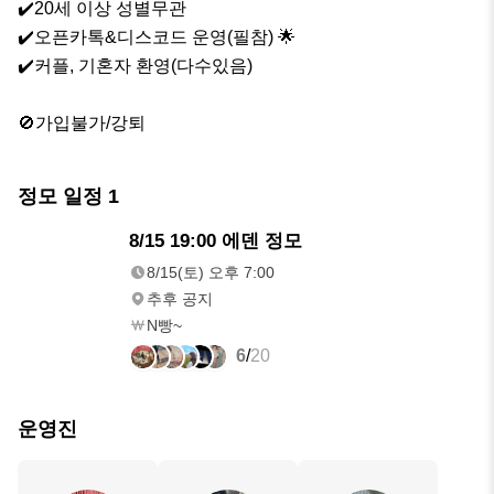
✔️20세 이상 성별무관

✔️오픈카톡&디스코드 운영(필참) 🌟

✔️커플, 기혼자 환영(다수있음)

🚫가입불가/강퇴
정모 일정
1
8/15(토)
8/15 19:00 에덴 정모
오후 7:00
8/15(토) 오후 7:00
추후 공지
N빵~
6
/
20
운영진