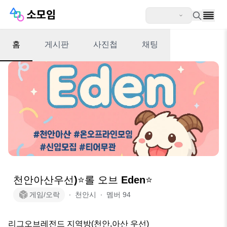
홈
게시판
사진첩
채팅
천안아산우선)⭐️롤 오브 Eden⭐️
게임/오락
∙
천안시
∙
멤버
94
리그오브레전드 지역방(천안,아산 우선)
