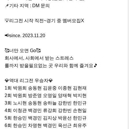
📌기타 지역 : DM 문의

💡리그전 시작 직전~경기 중 멤버모집X

📢since. 2023.11.20

🥰너만 오면 Go🥰

회사에서, 사회에서 받는 스트레스

롤까지 받을필요없는 곳 우리와 함께 즐겨요🎵

💎역대 리그전 우승자💎

1회 박원희 송동현 김윤중 이종현 김현재

2회 박원희 방준영 오영일 양재혁 박지현

3회 노시현 송동현 송하늘 강한빈 한민규

4회 이청관 백경민 류강희 강한빈 손현일 

5회 한승민 백경민 김지상 박윤선 한민규

6회 한승민 차명현 백경민 육선근 최유주
