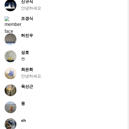
신규식
안녕하세요
조경식
.
허진우
성호
😎
최은희
안녕하세요.
육선근
.
웅
sh
.