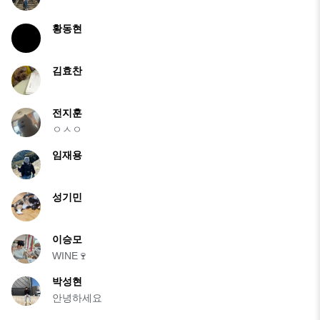
황동현
김효찬
전지훈
ㅇㅅㅇ
임재용
성기민
이승모
WINE🍷
박성현
안녕하세요