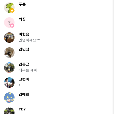
푸른
.
깎꿍
.
이한승
안녕하세요^^
김민성
김동균
배우는 재미
고럼비
a
김예찬
YDY