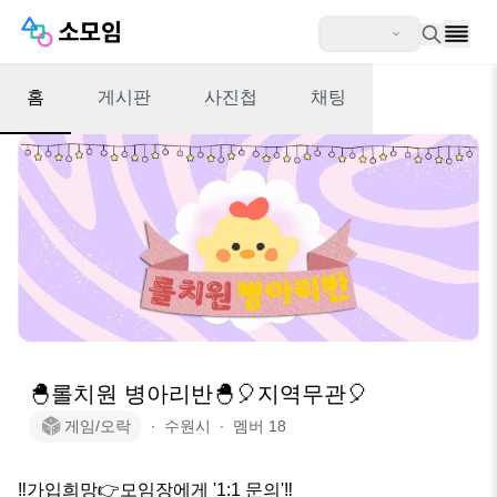
홈
게시판
사진첩
채팅
🐣롤치원 병아리반🐣🎈지역무관🎈
게임/오락
∙
수원시
∙
멤버
18
‼️가입희망👉모임장에게 '1:1 문의'‼️
