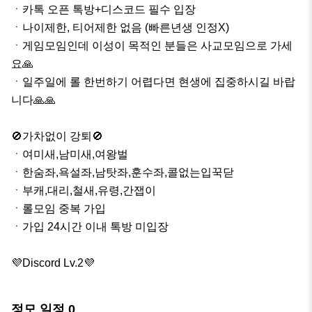
ㆍ카톡 오픈 톡방+디스코드 필수 입장

ㆍ나이제한, 티어제한 없음 (빠른년생 인정X)

ㆍ게임모임인데 이성이 목적인 분들은 사교모임으로 가세
요🙏

ㆍ일주일에 롤 한번하기 어렵다면 현생에 집중하시길 바랍
니다🙏🙏

🚫가차없이 강퇴🚫

ㆍ여미새,남미새,여왕벌

ㆍ한숨좌,욕설좌,남탓좌,훈수좌,콜없는입꾹닫

ㆍ부캐,대리,철새,유령,간잽이

ㆍ롤모임 중복 가입

ㆍ가입 24시간 이내 톡방 미입장

💜Discord Lv.2💜
정모 일정
0