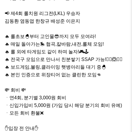
📢 제4회 롤치원 리그전(LKL) 우승자

김동환 염동엽 한창규 배성준 이은지

🔥 롤초보🐣부터 고인물😎까지 모두 모여라!

🔥 매일 돌아가는🎠 협곡,칼바람,내전,롤체 모임!

🔥 롤 외에 타게임도 같이 하며 놀자!🎮🕹

🔥 전국구 모임으로 만나서 친분쌓기 SSAP 가능!🙆‍♂️🙆🙆‍♀️

🔥 보드게임,볼링,클라이밍 햇병아리들 대기 중🐣

🔥 본인 인증으로 위장티어 없는 클린한 모임👊

💸 회비 💸

ㆍ연4회, 분기별 3,000원 회비

ㆍ신입가입비 5,000원 (가입 당시 해당 분기의 회비 유예)

ㆍ모든 회비 환불❌️

✋️입장 전 안내✋️
