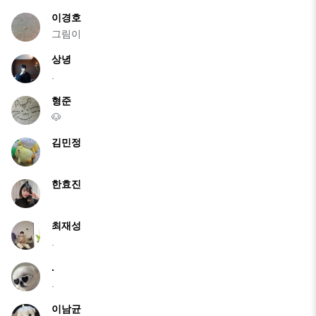
이경호
그림이
상녕
.
형준
🐶
김민정
한효진
최재성
.
.
.
이남균