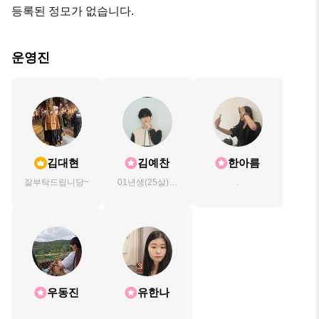
등록된 정모가 없습니다.
운영진
김대현
김예찬
한아름
잘부탁드립니당~
01년생(25살)입
.
니다!
우동진
유한나