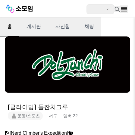
홈
게시판
사진첩
채팅
[클라이밍] 돌잔치크루
운동/스포츠
∙
서구
∙
멤버
22
🧗[Nerd Climber's Expedition]🐿
