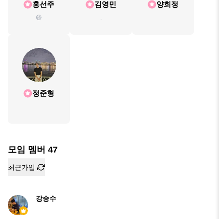
홍선주
김영민
양희정
😃
.
정준형
모임 멤버
47
최근가입
강승수