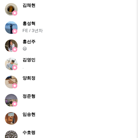
김채현
홍성혁
FE / 3년차
홍선주
😃
김영민
.
양희정
정준형
임송현
수호령