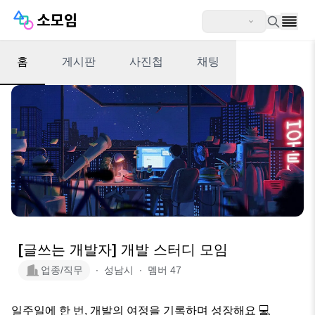
홈
게시판
사진첩
채팅
[글쓰는 개발자] 개발 스터디 모임
업종/직무
∙
성남시
∙
멤버
47
일주일에 한 번, 개발의 여정을 기록하며 성장해요 💻
