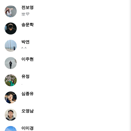
전보영
뽀💜
송문학
박연
^ ^
이주현
유정
.
심종유
오영남
이미경