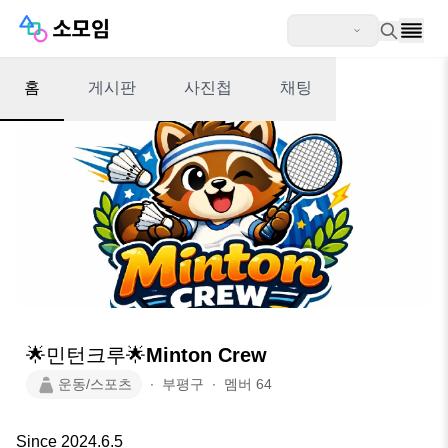
홈
게시판
사진첩
채팅
🌟민턴크루🌟Minton Crew
운동/스포츠
∙
부평구
∙
멤버
64
Since 2024.6.5
