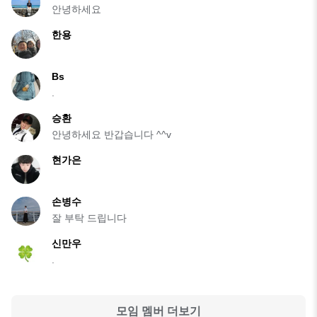
안녕하세요
한용
Bs
.
승환
안녕하세요 반갑습니다 ^^v
현가은
손병수
잘 부탁 드립니다
신만우
.
모임 멤버 더보기