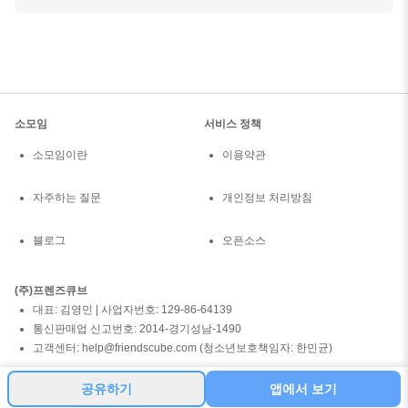
소모임
서비스 정책
소모임이란
이용약관
자주하는 질문
개인정보 처리방침
블로그
오픈소스
(주)프렌즈큐브
대표: 김영민 | 사업자번호: 129-86-64139
통신판매업 신고번호: 2014-경기성남-1490
고객센터: help@friendscube.com (청소년보호책임자: 한민균)
공유하기
앱에서 보기