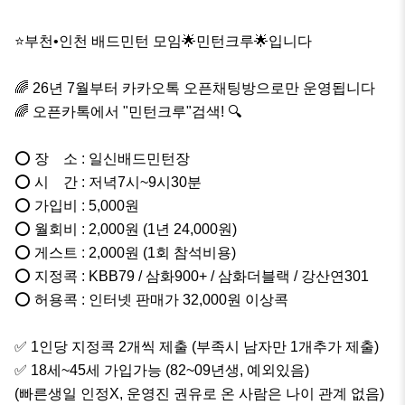
⭐부천•인천 배드민턴 모임🌟민턴크루🌟입니다

🌈 26년 7월부터 카카오톡 오픈채팅방으로만 운영됩니다

🌈 오픈카톡에서 "민턴크루"검색! 🔍

⭕ 장    소 : 일신배드민턴장

⭕ 시    간 : 저녁7시~9시30분

⭕ 가입비 : 5,000원

⭕ 월회비 : 2,000원 (1년 24,000원)

⭕ 게스트 : 2,000원 (1회 참석비용)

⭕ 지정콕 : KBB79 / 삼화900+ / 삼화더블랙 / 강산연301

⭕ 허용콕 : 인터넷 판매가 32,000원 이상콕

✅ 1인당 지정콕 2개씩 제출 (부족시 남자만 1개추가 제출)

✅ 18세~45세 가입가능 (82~09년생, 예외있음)

(빠른생일 인정X, 운영진 권유로 온 사람은 나이 관계 없음)
