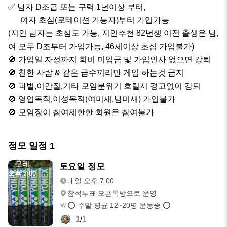
✅ 남자 D조급 또는 구력 1년이상 부터,

      여자 초심(로테이션 가능자)부터 가입가능

(지인 남자는 초심도 가능, 지인추천 82년생 이전 출생은 남,
여 모두 D조부터 가입가능, 46세이상 초심 가입불가)

🚫 가입일 자정까지 회비 미입금 및 가입인사 없으면 강퇴

🚫 친한 사람 & 같은 급수끼리만 게임 하는것 금지

🚫 파벌,이간질,기타 모임분위기 흐릴시 경고없이 강퇴

🚫 영업목적,이성목적(여미새,남미새) 가입불가

🚫 모임장이 참여제한한 회원은 참여불가
정모 일정
1
모레
토요일 정모
오후 7:00
내일 오후 7:00
참석투표 오픈톡방으로 운영
⭕ 주말 평균 12~20명 운동중 ⭕
1
/
1