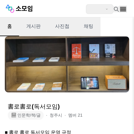
홈
게시판
사진첩
채팅
書로書로(독서모임)
인문학/책/글
∙
청주시
∙
멤버
21
■ 書로 書로 독서모임 운영 규정
