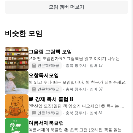
모임 멤버 더보기
비슷한 모임
그울림 그림책 모임
📍어떤 모임인가요? 그림책을 읽고 이야기 나누는 성
인 그림책 모임입니다.
인문학/책/글
∙
충북 청주시
∙
멤버
17
오창독서모임
책 읽고 수다 떠는 모임입니다. 책 친구가 되어주세요.
인문학/책/글
∙
충북 청주시
∙
멤버
37
📙 강제 독서 클럽 ⛓️
(💚신입 모집)일단 책 읽으러 나오세요! 😉 독서는 해
야 할 것 같고,
인문학/책/글
∙
충북 청주시
∙
멤버
81
여름서재북클럽
여름서재의 북클럽 📚 초록 고전 (오래된 책을 읽는 단