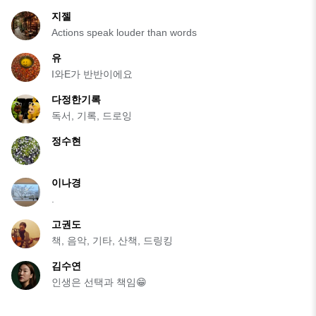
지젤
Actions speak louder than words
유
I와E가 반반이에요
다정한기록
독서, 기록, 드로잉
정수현
이나경
.
고권도
책, 음악, 기타, 산책, 드링킹
김수연
인생은 선택과 책임😁