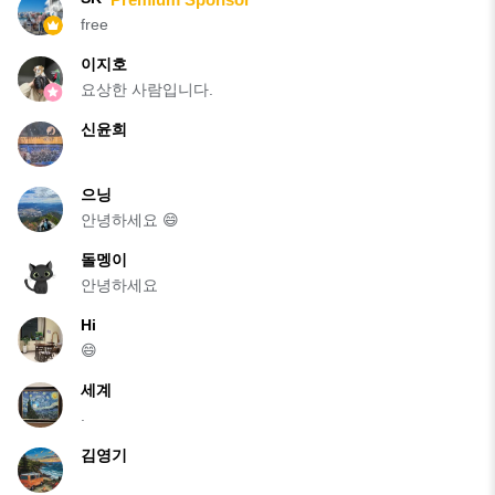
free
이지호
요상한 사람입니다.
신윤희
으닝
안녕하세요 😄
돌멩이
안녕하세요
Hi
😄
세계
.
김영기