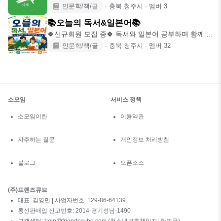
단한 시간) 수요
인문학/책/글
∙
충북 청주시
∙
멤버
3
📚오늘의 독서&일본어📚
🍀신규회원 모집 중🍀 독서와 일본어 공부하며 함께 힐
링해요🌿 👥 모집
인문학/책/글
∙
충북 청주시
∙
멤버
32
소모임
서비스 정책
소모임이란
이용약관
자주하는 질문
개인정보 처리방침
블로그
오픈소스
(주)프렌즈큐브
대표: 김영민 | 사업자번호: 129-86-64139
통신판매업 신고번호: 2014-경기성남-1490