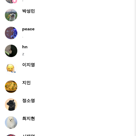
박성민
peace
.
hn
z
이지영
지인
정소영
최지현