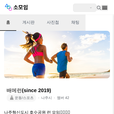
홈
게시판
사진첩
채팅
배메런(since 2019)
운동/스포츠
∙
나주시
∙
멤버
42
나주혁신도시 호수공원 런 모임🏃‍♀️🏃‍♂️
