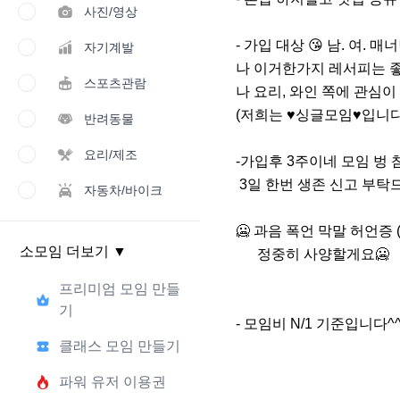
사진/영상
- 가입 대상 😘 남. 여. 매
자기계발
나 이거한가지 레서피는 
스포츠관람
나 요리, 와인 쪽에 관심이
(저희는 ♥️싱글모임♥️입니다)
반려동물
요리/제조
-가입후 3주이네 모임 벙 
 3일 한번 생존 신고 부탁드립니다

자동차/바이크
🥶 과음 폭언 막말 허언증
소모임 더보기
▼
      정중히 사양할게요🥶

프리미엄 모임 만들
기
- 모임비 N/1 기준입니다^
클래스 모임 만들기
파워 유저 이용권