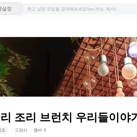
령설정
️요리 조리 브런치 우리들이야
제조
∙
고양시
∙
멤버
3