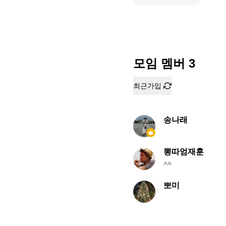
모임 멤버
3
최근가입
송나래
뽕따엄재훈
^^
뽀미