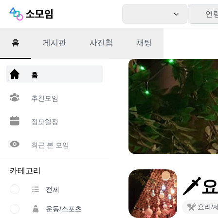
연
홈
게시판
사진첩
채팅
앱 다운로드
홈
추천모임
정모일정
최근 본 모임
카테고리
🗡
전체
요리/
운동/스포츠