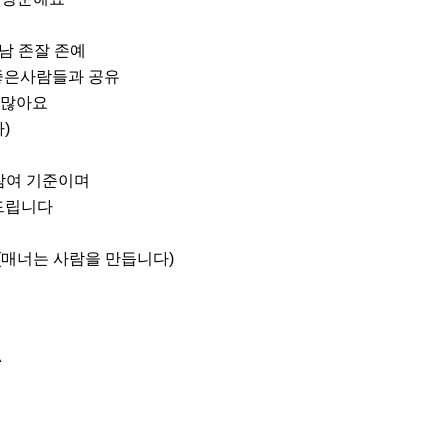
너남 존잘 존예

좋은사람들과 공유

 많아요



참여 기준이며

 (매너는 사람을 만듭니다)

^