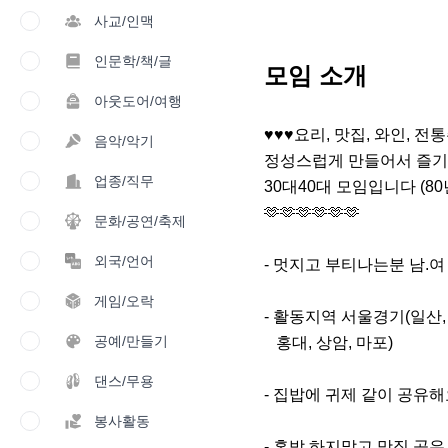
사교/인맥
인문학/책/글
모임 소개
아웃도어/여행
♥️♥️♥️요리, 맛집, 와인, 
음악/악기
정성스럽게 만들어서 즐기고
업종/직무
30대40대 모임입니다 (8
🫶🫶🫶🫶🫶🫶

문화/공연/축제
외국/언어
- 멋지고 부티나는분 남.여
게임/오락
- 활동지역 서울경기(일산, 김
공예/만들기
   홍대, 상암, 마포)

댄스/무용
- 집밥에 귀제 같이 공유해요
봉사활동
- 혼밥 하지말고 맛집 공유