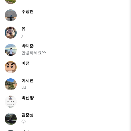
주장현
유
)
박태준
안녕하세요^^
이정
이시연
✌🏻
박신양
김준성
🙂