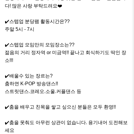
다! 많은 사랑 부탁드려요❤️ 

✔️스텝업 분당팸 활동시간은??

주말 5시 - 7시

✔️스텝업 모임만의 모임장소는??

젊음의 거리 정자역 or 미금역!! 끝나고 회식하기도 딱인 장
소!!!

✔️배울수 있는 장르는?

춤하면 K-POP 방송댄스!!

스트릿댄스.코레오.소울.커플댄스 등

✔️춤을 배우고 친목을 쌓고 싶으신 분들은 모두 환영!!

✔️춤을 못춰도 아무런 상관이 없습니다. 용기내어 도전해보
세요