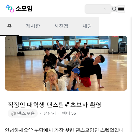
홈
게시판
사진첩
채팅
직장인 대학생 댄스팀💕초보자 환영
댄스/무용
∙
성남시
∙
멤버
35
안녕하세요^^ 분당에서 가장 핫한 댄스모임인 스텝업입니