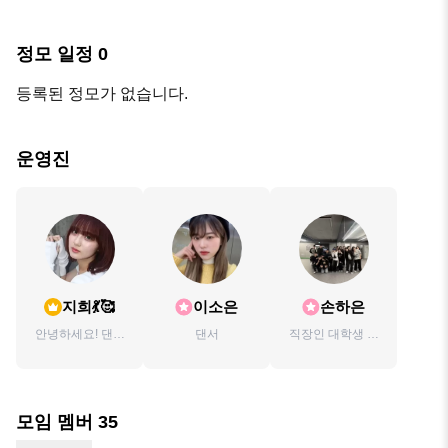
정모 일정
0
등록된 정모가 없습니다.
운영진
지희💃🥰
이소은
손하은
안녕하세요! 댄서
댄서
직장인 대학생 댄
입니다✌️
스 동호회 동아리
❤️
모임 멤버
35