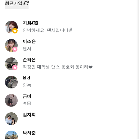
최근가입
지희💃🥰
안녕하세요! 댄서입니다✌️
이소은
댄서
손하은
직장인 대학생 댄스 동호회 동아리❤️
kiki
안농
금비
👊🏻
김지희
박하준