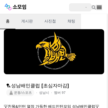
홈
게시판
사진첩
채팅
🏸성남배민클럽 [초심자마감]
운동/스포츠
∙
성남시
∙
멤버
97
💡친목&민턴 열정 가득한 배드민턴모임 성남배민클럽💡
