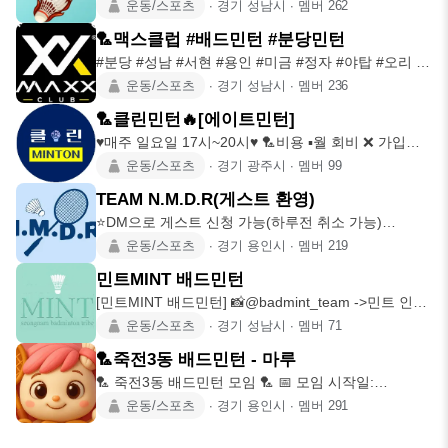
있게 할 수 있는 모임
운동/스포츠
∙
경기 성남시
∙
멤버
262
🏸맥스클럽 #배드민턴 #분당민턴
#분당 #성남 #서현 #용인 #미금 #정자 #야탑 #오리 #
백현 #고기
운동/스포츠
∙
경기 성남시
∙
멤버
236
🏸클린민턴🔥[에이트민턴]
♥️매주 일요일 17시~20시♥️ 🏸비용 ▪️월 회비 ❌️ 가입비
5,
운동/스포츠
∙
경기 광주시
∙
멤버
99
TEAM N.M.D.R(게스트 환영)
⭐️DM으로 게스트 신청 가능(하루전 취소 가능)
((((((N.M.D
운동/스포츠
∙
경기 용인시
∙
멤버
219
민트MINT 배드민턴
[민트MINT 배드민턴] 📸@badmint_team ->민트 인스
타📸
운동/스포츠
∙
경기 성남시
∙
멤버
71
🏸죽전3동 배드민턴 - 마루
🏸 죽전3동 배드민턴 모임 🏸 📅 모임 시작일:
23.09.04 📍 장소
운동/스포츠
∙
경기 용인시
∙
멤버
291