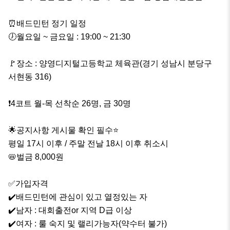
⏰️배드민턴 정기 일정

🕖월요일 ~ 금요일 : 19:00 ~ 21:30

🚩장소 : 양영디지털고등학교 체육관(경기 성남시 분당구 
서현동 316)

❗️4코트 월-목 선착순 26명, 금 30명

🌟공지사항 게시물 확인 필수⭐️

평일 17시 이후 / 주말 전날 18시 이후 취소시 

📛벌금 8,000원

✅️가입자격

✔️배드민턴에 관심이 있고 열정있는 자

✔️남자 : 대회출전or 지역 D급 이상

✔️여자 : 룰 숙지 및 랠리가능자(약수터 불가)
