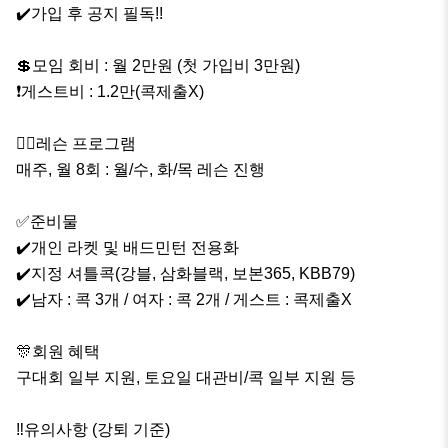
✔️가입 후 공지 필독!!

💲모임 회비 : 월 2만원 (첫 가입비 3만원)

❗️게스트비 : 1.2만(콕제출X)

🏌‍♂️레슨 프로그램

매주, 월 8회 : 월/수, 화/목 레슨 진행

✅️준비물

✔️개인 라켓 및 배드민턴 전용화

✔️지정 셔틀콕(강블, 삼화블랙, 보본365, KBB79)

✔️남자 : 콕 3개 / 여자 : 콕 2개 / 게스트 : 콕제출X

🎊회원 혜택

구대회 일부 지원, 토요일 대관비/콕 일부 지원 등

‼️유의사항 (강퇴 기준)
