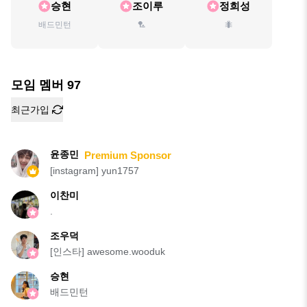
승현
조이루
정희성
배드민턴
🏸
🐜
모임 멤버
97
최근가입
윤종민
Premium Sponsor
[instagram] yun1757
이찬미
.
조우덕
[인스타] awesome.wooduk
승현
배드민턴