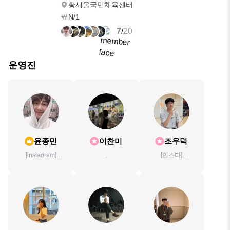
황새울국민체육센터
N/1
7
/
20
운영진
윤종민
이찬미
조우덕
[instagram]
.
[인스타]
yun1757
awesome.wooduk