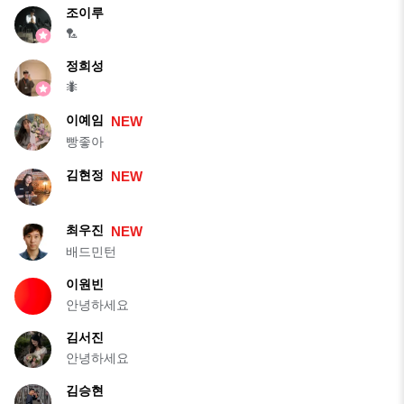
조이루
🏸
정희성
🐜
이예임
NEW
빵좋아
김현정
NEW
최우진
NEW
배드민턴
이원빈
안녕하세요
김서진
안녕하세요
김승현