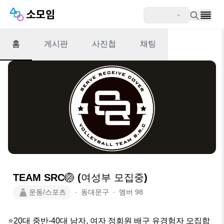
홈
게시판
사진첩
채팅
TEAM SRC🏐 (여성부 모집중)
운동/스포츠
∙
동대문구
∙
멤버
98
⭐️20대 중반-40대 남자, 여자 정회원 배구 유경험자 모집합