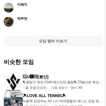
이예지
박주연
모임 멤버 더보기
비슷한 모임
🆑️U🅱️🆚️[봉산]
🏸중랑구 최초 2340 배드민턴 클럽🏸 💥봉산은 최상의
운동환경을 매일
운동/스포츠
∙
서울 중랑구
∙
멤버
269
🎾LOVE ALL TENNIS🎾
🦦함께 성장하는 테니스! 여러분들의 테니스 모임 최종
정착지🦦 🌲서울