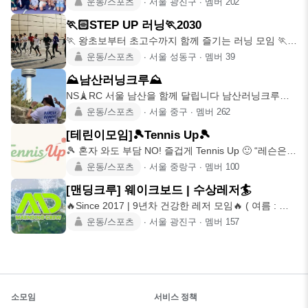
운동/스포츠
∙
서울 광진구
∙
멤버
202
🏃🏻STEP UP 러닝🏃2030
🏃 왕초보부터 초고수까지 함께 즐기는 러닝 모임 🏃
🏃🏻‍♀️러닝이 처
운동/스포츠
∙
서울 성동구
∙
멤버
39
⛰️남산러닝크루⛰️
NS🗼RC 서울 남산을 함께 달립니다 남산러닝크루
NamSan Runni
운동/스포츠
∙
서울 중구
∙
멤버
262
[테린이모임]🎾Tennis Up🎾
🎾 혼자 와도 부담 NO! 즐겁게 Tennis Up 🙂 “레슨은
받았
운동/스포츠
∙
서울 중랑구
∙
멤버
100
[맨딩크루] 웨이크보드 | 수상레저🏄
🔥Since 2017 | 9년차 건강한 레저 모임🔥 ( 여름 : 남
양
운동/스포츠
∙
서울 광진구
∙
멤버
157
소모임
서비스 정책