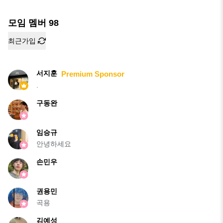
모임 멤버
98
최근가입
서지훈
Premium Sponsor
.
구동완
임승규
안녕하세요
손민우
권용민
곡용
김예성