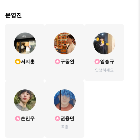
운영진
서지훈
구동완
임승규
.
안녕하세요
손민우
권용민
곡용