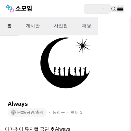
홈
게시판
사진첩
채팅
Always
문화/공연/축제
∙
동작구
∙
멤버
3
아마추어 뮤지컬 극단 🌟Always
