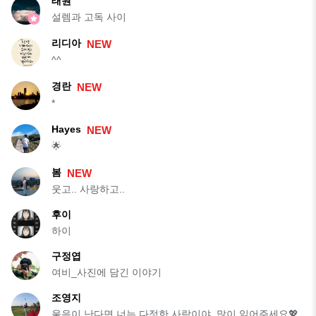
태원
설렘과 고독 사이
리디아
NEW
^^
경란
NEW
*
Hayes
NEW
🌟
봄
NEW
웃고.. 사랑하고..
후이
하이
구정엽
여비_사진에 담긴 이야기
조영지
울음이 난다면 너는 다정한 사람이야. 많이 읽어주세요💖