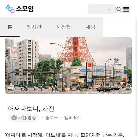
홈
게시판
사진첩
채팅
어쩌다보니, 사진
사진/영상
∙
종로구
∙
멤버
52
'어쩌다'로 시작해, '어느새'를 지나, '필연'처럼 남는 기록.
