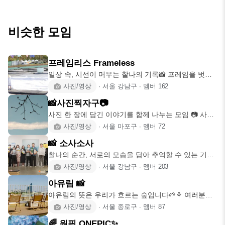
비슷한 모임
프레임리스 Frameless
일상 속, 시선이 머무는 찰나의 기록📸 프레임을 벗어
나 잠시 멈출 때
사진/영상
∙
서울 강남구
∙
멤버
162
📸사진찍자구📷
사진 한 장에 담긴 이야기를 함께 나누는 모임 📷 사진
찍자구 season
사진/영상
∙
서울 마포구
∙
멤버
72
📸 소사소사
찰나의 순간, 서로의 모습을 담아 추억할 수 있는 기억
으로 남았으면 좋겠
사진/영상
∙
서울 강남구
∙
멤버
203
아유림 📸
아유림의 뜻은 우리가 흐르는 숲입니다🌱⚘ 여러분의
이야기가 궁금합니다
사진/영상
∙
서울 종로구
∙
멤버
87
🌈 원픽 ONEPIC✨