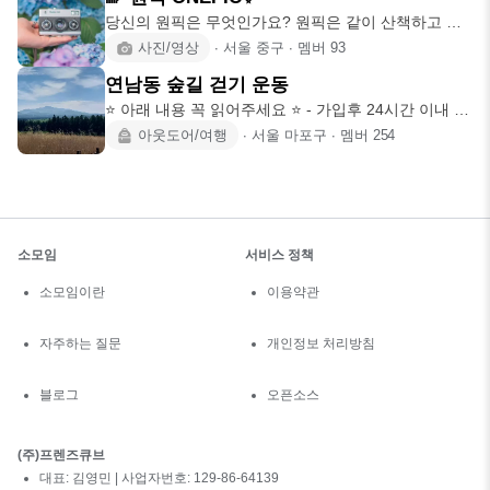
당신의 원픽은 무엇인가요? 원픽은 같이 산책하고 사
진찍는 소소한 사진
사진/영상
∙
서울 중구
∙
멤버
93
연남동 숲길 걷기 운동
⭐ 아래 내용 꼭 읽어주세요 ⭐ - 가입후 24시간 이내 자
기소개 <댓
아웃도어/여행
∙
서울 마포구
∙
멤버
254
소모임
서비스 정책
소모임이란
이용약관
자주하는 질문
개인정보 처리방침
블로그
오픈소스
(주)프렌즈큐브
대표: 김영민 | 사업자번호: 129-86-64139