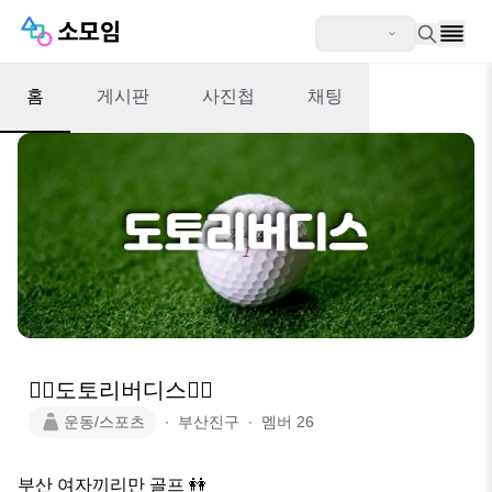
홈
게시판
사진첩
채팅
🏌‍♀️도토리버디스🏌‍♀️
운동/스포츠
∙
부산진구
∙
멤버
26
부산 여자끼리만 골프 👭 
