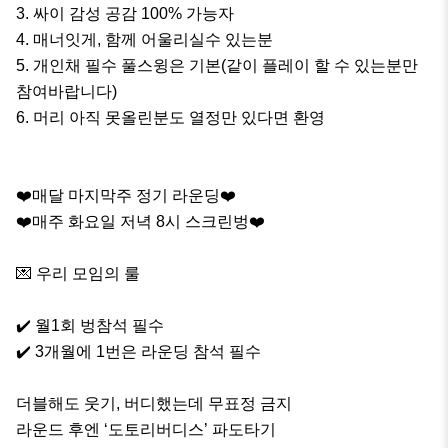
3. 싸이 감성 공감 100% 가능자

4. 매너잇게, 함께 어울리실수 있는분

5. 개인채 필수 풀스윙은 기본(같이 플레이 할 수 있는분만 
참여바랍니다)

6. 머리 아직 못올린분도 열정만 있다면 환영

❤️매달 마지막주 정기 라운딩❤️

❤️매주 화요일 저녁 8시 스크린벙❤️

💌 우리 모임의 룰

✔️ 월1회 벙참석 필수

✔️ 3개월에 1번은 라운딩 참석 필수

더블해도 웃기, 버디했는데 무표정 금지

라운드 후엔 ‘도토리버디스’ 파도타기
