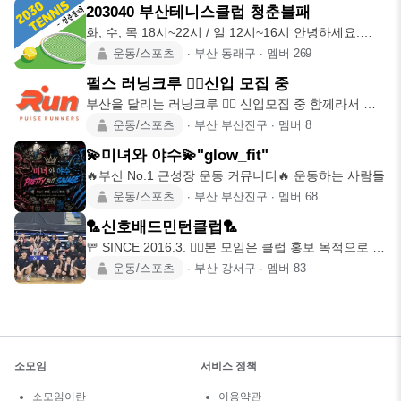
203040 부산테니스클럽 청춘불패
화, 수, 목 18시~22시 / 일 12시~16시 안녕하세요.
2030
운동/스포츠
∙
부산 동래구
∙
멤버
269
펄스 러닝크루 🏃‍♂️신입 모집 중
부산을 달리는 러닝크루 🏃‍♂️ 신입모집 중 함께라서 더
빠르게, 더
운동/스포츠
∙
부산 부산진구
∙
멤버
8
💫미녀와 야수💫"glow_fit"
🔥부산 No.1 근성장 운동 커뮤니티🔥 운동하는 사람들
운동/스포츠
∙
부산 부산진구
∙
멤버
68
🏸신호배드민턴클럽🏸
🚥 SINCE 2016.3. 🙇‍♀️본 모임은 클럽 홍보 목적으로 개
설
운동/스포츠
∙
부산 강서구
∙
멤버
83
소모임
서비스 정책
소모임이란
이용약관