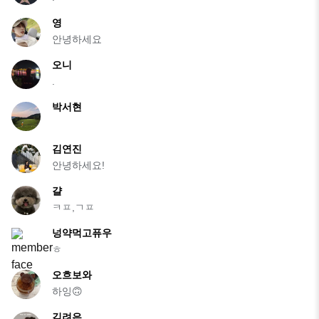
영
안녕하세요
오니
.
박서현
김연진
안녕하세요!
걀
ㅋㅍ,ㄱㅍ
넝약먹고퓨우
ㅎ
오흐보와
하잉🙃
김려은