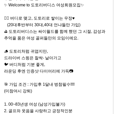
✨ Welcome to 도토리버디스 여성회원모집✨

🏌‍♀️ 버디로 맺고, 도토리로 쌓이는 우정♥

   (20대후반부터 30대,40대 언냐들만 가입)

⛳ 도토리버디스는 싸이월드를 함께 했던 그 시절, 감성과 
추억을 품은 여성 골퍼들만의 모임이에요.

🪵 도토리처럼 귀엽지만,

드라이버 스윙은 찰싹- 날아가고

🐦 버디처럼 기분 좋게,

라운딩 후엔 인증샷 다이어리에 가득📷

🎯 가입 조건 : 가입후 1달내 벙참필수!!!!

(미참여시 강퇴)

1. 00~83년생 여성 (남성가입불가)

2. 골프와 웃음을 사랑하고 긍정적인분
