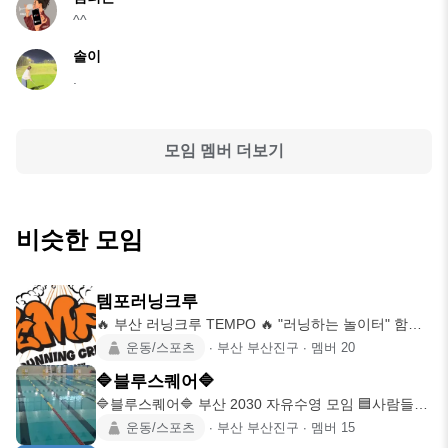
^^
솔이
.
모임 멤버 더보기
비슷한 모임
템포러닝크루
🔥 부산 러닝크루 TEMPO 🔥 "러닝하는 놀이터" 함께
뛰고, 함께
운동/스포츠
∙
부산 부산진구
∙
멤버
20
🔷️블루스퀘어🔷️
🔷블루스퀘어🔷 부산 2030 자유수영 모임 🟦사람들이
자유롭게 모이는
운동/스포츠
∙
부산 부산진구
∙
멤버
15