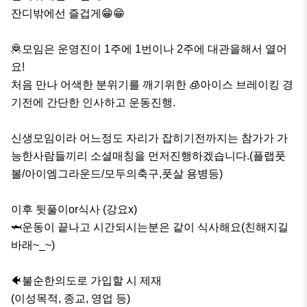
잔디밖에선 즐겁게😁😁

🦧모임은 운영진이 1주에 1번이나 2주에 대관을해서 열어
요!

처음 만나 어색한 분위기를 깨기위한 🧊아이스 브레이킹 경
기전에 간단한 인사하고 운동진행.

신생모임이라 어느정도 자리가 잡히기전까지는 참가가 가
능한사람들끼리 소셜매칭을 먼저진행하겠습니다.(플랩풋
볼/아이엠그라운드/모두의축구,풋살 용병등)

이후 뒷풀이or식사 (강요x)

🦈운동이 끝나고 시간되시는분은 같이 식사해요(친해지길
바래~_~)

🐠불순한의도로 가입할 시 제재

(이성목적, 종교, 영업 등)
