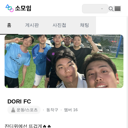
홈
게시판
사진첩
채팅
DORI FC
운동/스포츠
∙
동작구
∙
멤버
16
잔디위에선 뜨겁게🔥🔥
