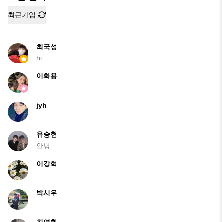
최근가입
최국성
hi
이화용
jyh
유승현
안녕
이강혁
박시우