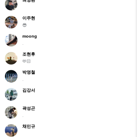
최영환
이주현
😎
moong
.
조현후
🫶🏻
박영철
.
김강서
곽성곤
.
채민규