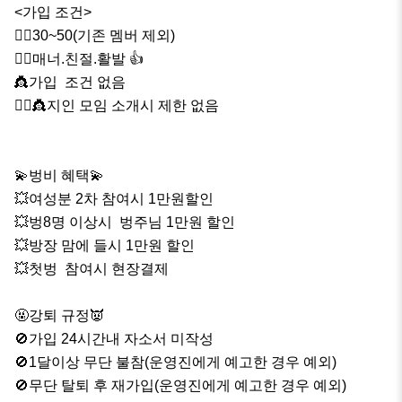
<가입 조건>

🙍‍♂️30~50(기존 멤버 제외)

🙍‍♂️매너.친절.활발 👍

👸가입  조건 없음 

🙍‍♂️👸지인 모임 소개시 제한 없음

💫벙비 혜택💫

💥여성분 2차 참여시 1만원할인

💥벙8명 이상시  벙주님 1만원 할인

💥방장 맘에 들시 1만원 할인

💥첫벙  참여시 현장결제 

🤬강퇴 규정👿

🚫가입 24시간내 자소서 미작성

🚫1달이상 무단 불참(운영진에게 예고한 경우 예외)

🚫무단 탈퇴 후 재가입(운영진에게 예고한 경우 예외)
