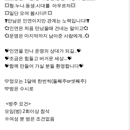
💥형.누나.동생.시대를  아우르자💥

💥일단 모여 봅시다!! 💥

❣️만남은 인연이지만 관계는 노력입니다!❣️

💞인연은 처음 만났을때 건네는 말이고💞

💞운명은 마지막까지 남아준 사람에게..💞

💝인연을 만나 운명의 상대가 되길..💝

💝조금은 힘들고 버거운 세상...💝

💝함께 만들어 가실 분들 환영합니다💝

🩷정모는 1달에 한번씩(둘째주or셋째주)

🩵벙은 수시로

 <벙주 요건>

모임(벙) 2회이상 참석 

※여성 분 벙은 조건없음
