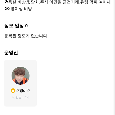
🚫욕설,비방,뒷담화,주사,이간질,금전거래,유령,먹튀,여미새

🚫3명이상 비벙
정모 일정
0
등록된 정모가 없습니다.
운영진
♡영ol♡
반갑습니다!