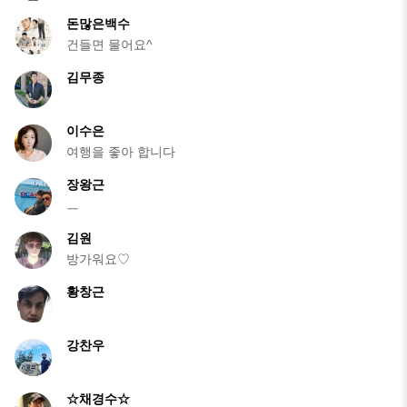
돈많은백수
건들면 물어요^
김무종
이수은
여행을 좋아 합니다
장왕근
ㅡ
김원
방가워요♡
황창근
강찬우
☆채경수☆