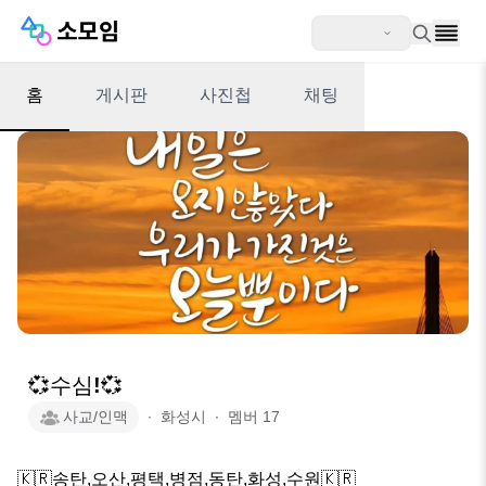
홈
게시판
사진첩
채팅
💞수심!💞
사교/인맥
∙
화성시
∙
멤버
17
🇰🇷송탄,오산,평택,병점,동탄,화성,수원🇰🇷
