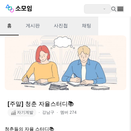
홈
게시판
사진첩
채팅
[주말] 청춘 자율스터디📚
자기계발
∙
강남구
∙
멤버
274
청춘들의 자율 스터디📚
