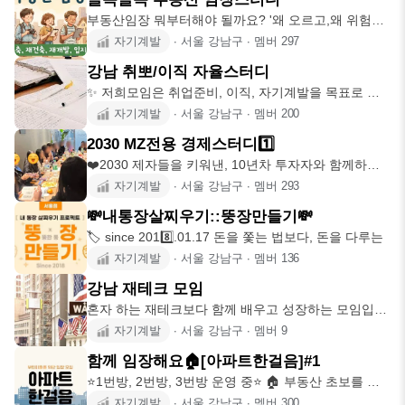
부동산임장 뭐부터해야 될까요? '왜 오르고,왜 위험한
지 직접보고 판단하는
자기계발
∙
서울 강남구
∙
멤버
297
강남 취뽀/이직 자율스터디
✨ 저희모임은 취업준비, 이직, 자기계발을 목표로 하
는 모든분들을 위한
자기계발
∙
서울 강남구
∙
멤버
200
2030 MZ전용 경제스터디1️⃣
❤️2030 제자들을 키워낸, 10년차 투자자와 함께하는
경제, 재테크
자기계발
∙
서울 강남구
∙
멤버
293
💸내통장살찌우기::뚱장만들기💸
🏷️ since 2018️⃣.01.17 돈을 쫓는 법보다, 돈을 다루는
자기계발
∙
서울 강남구
∙
멤버
136
강남 재테크 모임
혼자 하는 재테크보다 함께 배우고 성장하는 모임입니
다. 주식, ETF,
자기계발
∙
서울 강남구
∙
멤버
9
함께 임장해요🏠[아파트한걸음]#1
⭐️1번방, 2번방, 3번방 운영 중⭐️ 🏠 부동산 초보를 위
한 임장
자기계발
∙
서울 강남구
∙
멤버
300