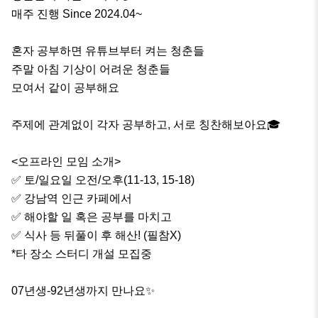
매주 진행 Since 2024.04~

혼자 공부하면 유튜브부터 켜는 청춘들

주말 아침 기상이 어려운 청춘들

모여서 같이 공부해요

주제에 관계없이 각자 공부하고, 서로 칭찬해보아요🎓

<오프라인 모임 소개>

✅ 토/일요일 오전/오후(11-13, 15-18)

✅ 강남역 인근 카페에서

✅ 해야할 일 혹은 공부를 마치고

✅ 식사 등 뒤풀이 후 해산! (필참X)

*타 장소 스터디 개설 모집중

07년생-92년생까지 만나요✨️
