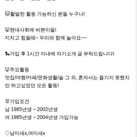
🐱활발한 활동 가능하신 분들 누구나!

🐷현대사회에 바쁜이들!

지치고 힘들때~ 우리와 함께 놀아요~~

🐍가입 후 1시간 이내에 자기소개 글 부탁드립니다!

🦊주요활동

맛집/여행/카페/문화생활/술 그 외, 혼자서는 즐기지 못했지
만 하고싶었던 모든 활동!

🐰가입조건

남 1985년생 ~ 2002년생

여 1985년생 ~ 2004년생 가입가능

◇남미새x,여미새x
