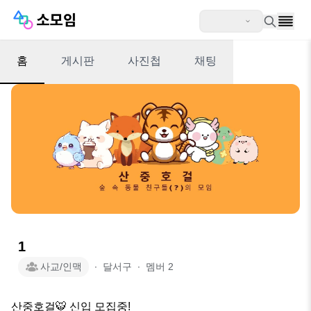
홈
게시판
사진첩
채팅
1
사교/인맥
∙
달서구
∙
멤버
2
산중호걸🐯 신입 모집중!
