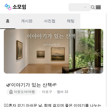
홈
게시판
사진첩
채팅
🌿이야기가 있는 산책🌱
아웃도어/여행
∙
마포구
∙
멤버
32
🚶‍♀️혼자 걷기 아쉬운 날, 함께 걸으며 좋은 이야기를 나누는 