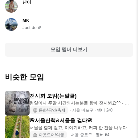
난이
MK
Just do it!
모임 멤버 더보기
비슷한 모임
전시회 모임(논알콜)
평일이나 주말 시간되시는분들 함께 전시봐요^^ - 가
입시 '자기 소개
문화/공연/축제
∙
서울 마포구
∙
멤버
240
🌸서울산책&서울을 걷다🌸
서울을 함께 걷고, 이야기하고, 커피 한 잔을 나누다 보
면 평범했던 하
아웃도어/여행
∙
서울 종로구
∙
멤버
64