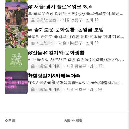
🌿 서울·경기 슬로우워크 🏃‍🚶
🏃‍♀️ 슬로우러닝 & 산책 진행( •͈ᴗ•͈) 슬로웍크루에 오신것
을 환
운동/스포츠
∙
서울 성동구
∙
멤버
12
🎫 슬기로운 문화생활 :논알콜 모임
술없이 충분히 즐겁고 다양한 문화 생활을 함께 해요~
🎟 영화 감상
사교/인맥
∙
서울 서대문구
∙
멤버
22
🌿산둘🌿 걷기와 문화생활
산과 둘레길 사뿐사뿐 같이 걸어요 (논알콜) 👉 가입
조건(기존회원제외
아웃도어/여행
∙
서울 종로구
∙
멤버
121
👣힐링걷기&카페투어🍰
👣걷기🍰카페🎬문화생활🚘드라이브🍣맛집📚자기계발
함께해요~~^^ 📢가입조건
아웃도어/여행
∙
서울 서초구
∙
멤버
94
소모임
서비스 정책