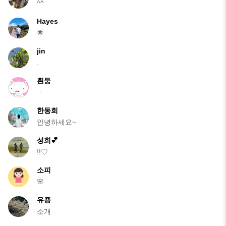
^^
Hayes
🌟
jin
.
흰둥
ㆍ
한동희
안녕하세요~
성희💕
!!♡
소피
🌸
유죵
소개