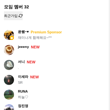
모임 멤버
32
최근가입
윤쌤~♥
Premium Sponsor
재미나게 함께해요~^^
jeeeny
NEW
서니
NEW
.
이세라
NEW
SR
RUNA
하늘♡
장진영