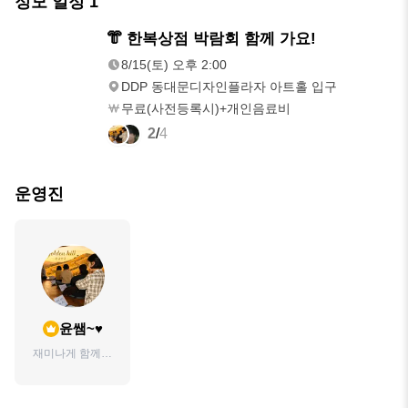
정모 일정
1
8/15(토)
👘 한복상점 박람회 함께 가요!
오후 2:00
8/15(토) 오후 2:00
DDP 동대문디자인플라자 아트홀 입구
무료(사전등록시)+개인음료비
2
/
4
운영진
윤쌤~♥
재미나게 함께해
요~^^