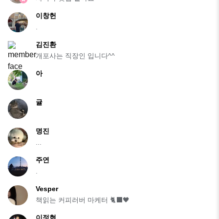
이창헌
.
김진환
개포사는 직장인 입니다^^
아
귤
명진
...
주연
.
Vesper
책읽는 커피러버 마케터 🐈‍⬛🖤
이정현