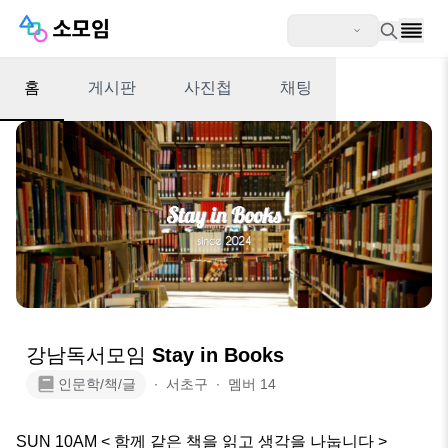
홈
게시판
사진첩
채팅
강남독서모임 Stay in Books
인문학/책/글
∙
서초구
∙
멤버
14
SUN 10AM < 함께 같은 책을 읽고 생각을 나눕니다 >
