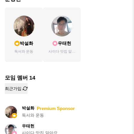
박설화
우태헌
독서와 운동
사이다 맛집 알아
요
모임 멤버
14
최근가입
박설화
Premium Sponsor
독서와 운동
우태헌
사이다 맛집 알아요