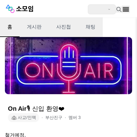
홈
게시판
사진첩
채팅
On Air🎙️ 신입 환영❤️
사교/인맥
∙
부산진구
∙
멤버
3
철거예정.