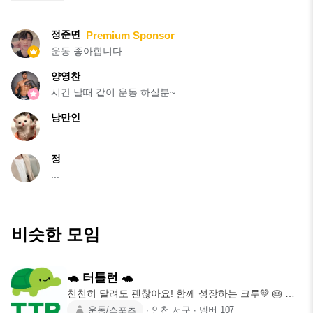
정준면
Premium Sponsor
운동 좋아합니다
양영찬
시간 날때 같이 운동 하실분~
낭만인
정
...
비슷한 모임
🐢 터틀런 🐢
천천히 달려도 괜찮아요! 함께 성장하는 크루💚 🎂 터
틀런생일 2024.
운동/스포츠
∙
인천 서구
∙
멤버
107