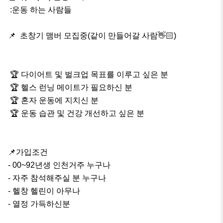
 :운동 하는 사람들

📌  초창기 맴버 모집중(같이 만들어갈 사람👋🏻)

 🏆 다이어트 및 벌크업 목표를 이루고 싶은 분

 🏆 헬스 런닝 메이트가 필요하신 분

 🏆 혼자 운동에 지치신 분

 🏆 운동 습관 및 건강 개선하고 싶은 분

📌가입조건

- 00~92년생 인천거주 누구나

- 자주 참석해주실 분 누구나

- 헬창 헬린이 아무나

- 열정 가득하신분