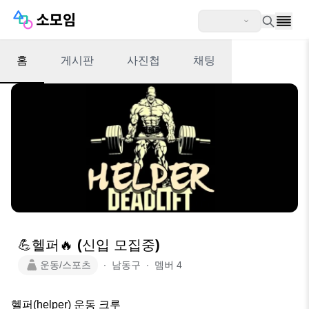
홈
게시판
사진첩
채팅
💪헬퍼🔥 (신입 모집중)
운동/스포츠
∙
남동구
∙
멤버
4
헬퍼(helper) 운동 크루
