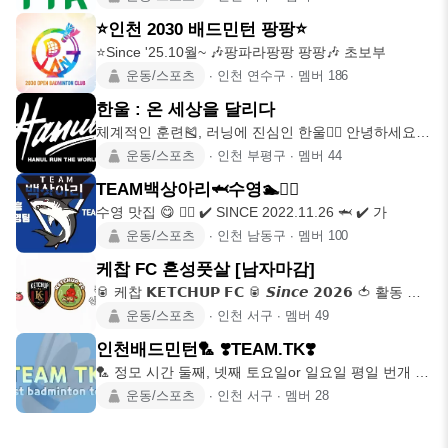
⭐인천 2030 배드민턴 팡팡⭐
⭐Since '25.10월~ 🎶팡파라팡팡 팡팡🎶 초보부
운동/스포츠
∙
인천 연수구
∙
멤버
186
한울 : 온 세상을 달리다
체계적인 훈련🎽, 러닝에 진심인 한울🏃‍♂️ 안녕하세요.
온 세상을
운동/스포츠
∙
인천 부평구
∙
멤버
44
TEAM백상아리🦈수영🏊🏊‍♂️
수영 맛집 😋 🏊‍♂️ ✔️ SINCE 2022.11.26 🦈 ✔️ 가
운동/스포츠
∙
인천 남동구
∙
멤버
100
케찹 FC 혼성풋살 [남자마감]
🥫 케찹 𝗞𝗘𝗧𝗖𝗛𝗨𝗣 𝗙𝗖 🥫 𝙎𝙞𝙣𝙘𝙚 𝟮𝟬𝟮𝟲 🍅 활동 지
역 •
운동/스포츠
∙
인천 서구
∙
멤버
49
인천배드민턴🏸 ❣️TEAM.TK❣️
🏸 정모 시간 둘째, 넷째 토요일or 일요일 평일 번개 🏸
정모 인원
운동/스포츠
∙
인천 서구
∙
멤버
28