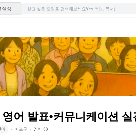
령설정
 영어 발표•커뮤니케이션 
언어
∙
마포구
∙
멤버
38