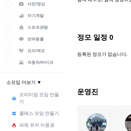
사진/영상
자기계발
스포츠관람
정모 일정
0
반려동물
요리/제조
등록된 정모가 없습니다.
자동차/바이크
소모임 더보기
▼
운영진
프리미엄 모임 만들
기
클래스 모임 만들기
파워 유저 이용권