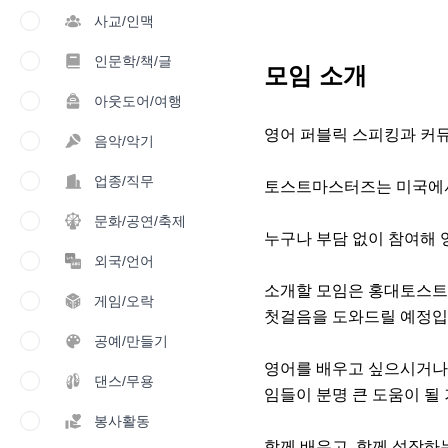
사교/인맥
인문학/책/글
모임 소개
아웃도어/여행
영어 퍼블릭 스피킹과 커뮤
음악/악기
업종/직무
토스트마스터즈는 미국에서 
문화/공연/축제
누구나 부담 없이 참여해 
외국/언어
소개할 모임은 홍대토스트마
게임/오락
첫걸음을 도와드릴 예정입니
공예/만들기
영어를 배우고 싶으시거나,
댄스/무용
임들이 분명 큰 도움이 될 
봉사활동
함께 배우고, 함께 성장하