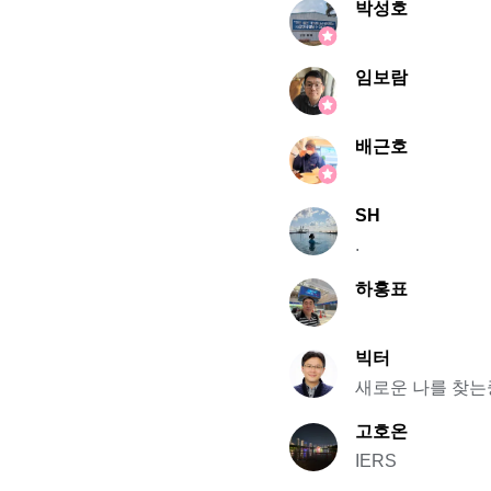
박성호
임보람
배근호
SH
.
하홍표
빅터
새로운 나를 찾는
고호온
IERS