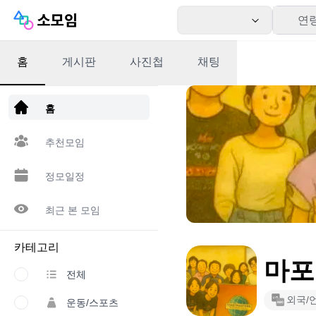
연
홈
게시판
사진첩
채팅
앱 다운로드
홈
추천모임
정모일정
최근 본 모임
카테고리
마포
전체
외국/
운동/스포츠