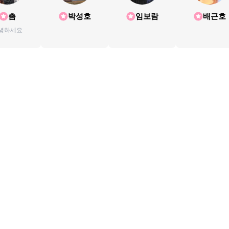
촘
박성호
임보람
배근호
녕하세요