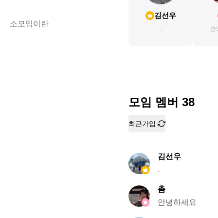
김선우
소모임이란
.
안
모임 멤버
38
최근가입
김선우
.
촘
안녕하세요