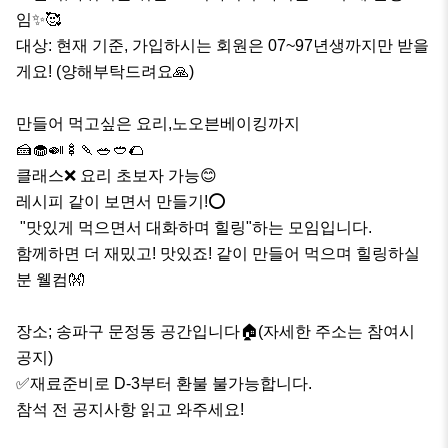
임✨️🥰 

대상: 현재 기준, 가입하시는 회원은 07~97년생까지만 받을
게요! (양해부탁드려요🙏)

만들어 먹고싶은 요리,노오븐베이킹까지

🍰🧁🍛🍢🍡🥗🥙🌮

클래스❌️ 요리 초보자 가능😊

레시피 같이 보면서 만들기!⭕️

 "맛있게 먹으면서 대화하며 힐링"하는 모임입니다.

함께하면 더 재밌고! 맛있죠! 같이 만들어 먹으며 힐링하실
분 웰컴👐

장소; 송파구 문정동 공간입니다🏠(자세한 주소는 참여시 
공지)

✅️재료준비로 D-3부터 환불 불가능합니다.

참석 전 공지사항 읽고 와주세요!
