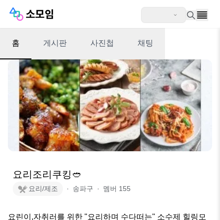
홈
게시판
사진첩
채팅
요리조리쿠킹🥙
요리/제조
∙
송파구
∙
멤버
155
요린이,자취러를 위한 "요리하며 수다떠는" 소수제 힐링모