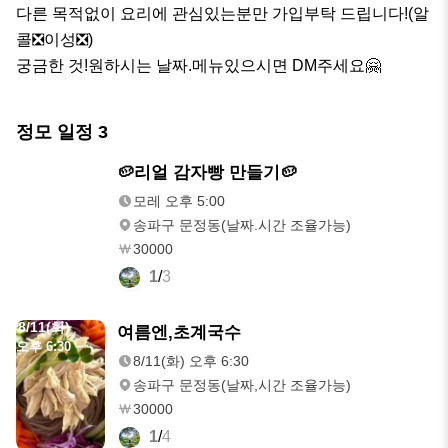
다른 목적없이 요리에 관심있는분만 가입부탁 드립니다!(알
콜❎️이성❎️)

궁금한 것!원하시는 날짜.메뉴있으시면 DM주세요🤗
정모 일정
3
모레
🥔리얼 감자빵 만들기🥔
오후 5:00
모레 오후 5:00
송파구 문정동(날짜.시간 조율가능)
30000
1
/
3
8/11(화)
여름엔,초계국수
오후 6:30
8/11(화) 오후 6:30
송파구 문정동(날짜,시간 조율가능)
30000
1
/
4