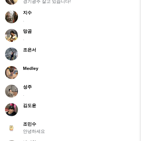
경기광주 살고 있습니다!
지수
.
망곰
.
조은서
Medley
성주
.
김도윤
조민수
안녕하세요