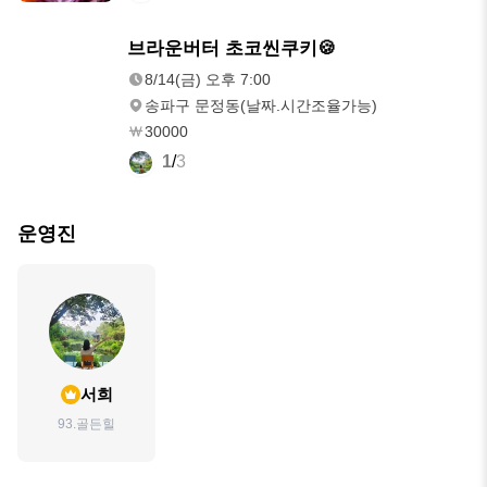
8/14(금)
브라운버터 초코씬쿠키🍪
오후 7:00
8/14(금) 오후 7:00
송파구 문정동(날짜.시간조율가능)
30000
1
/
3
운영진
서희
93.골든힐