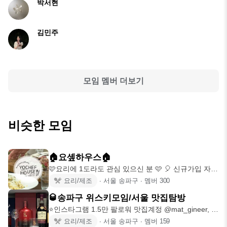
박서현
김민주
모임 멤버 더보기
비슷한 모임
🏠요솊하우스🏠
🩷요리에 1도라도 관심 있으신 분 🩷 🎈 신규가입 자리
가 없을경우, 요
요리/제조
∙
서울 송파구
∙
멤버
300
🥃송파구 위스키모임/서울 맛집탐방
⭐️인스타그램 1.5만 팔로워 맛집계정 @mat_gineer, 위
스키 리
요리/제조
∙
서울 송파구
∙
멤버
159