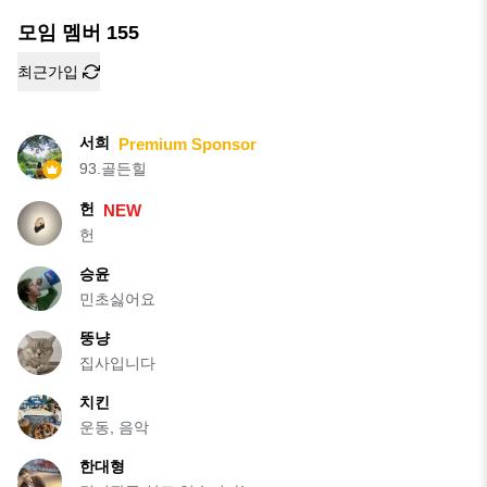
모임 멤버
155
최근가입
서희
Premium Sponsor
93.골든힐
헌
NEW
헌
승윤
민초싫어요
뚱냥
집사입니다
치킨
운동, 음악
한대형