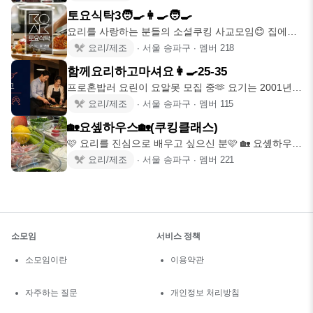
토요식탁3🧑‍🍳👩‍🍳🧑‍🍳
요리를 사랑하는 분들의 소셜쿠킹 사교모임😊 집에서
해 먹기엔 까다롭고,
요리/제조
∙
서울 송파구
∙
멤버
218
함께요리하고마셔요👩‍🍳25-35
프로혼밥러 요린이 요알못 모집 중🫶 요기는 2001년생
~ 1991년생
요리/제조
∙
서울 송파구
∙
멤버
115
🏡요솊하우스🏡(쿠킹클래스)
🩷 요리를 진심으로 배우고 싶으신 분🩷 🏡 요솊하우스
(쿠킹클래스)에 오
요리/제조
∙
서울 송파구
∙
멤버
221
소모임
서비스 정책
소모임이란
이용약관
자주하는 질문
개인정보 처리방침