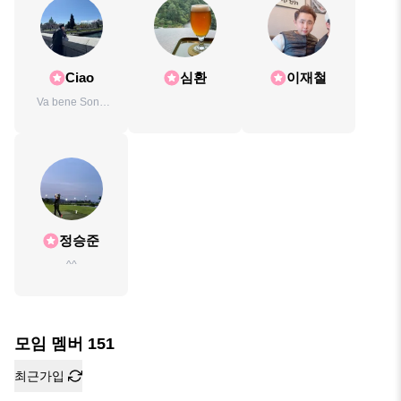
Ciao
심환
이재철
Va bene Sono
Italiano
정승준
^^
모임 멤버
151
최근가입