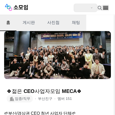
홈
게시판
사진첩
채팅
🍀젊은 CEO사업자모임 MECA🍀
업종/직무
∙
부산진구
∙
멤버
151
🌱부산/경상권 CEO 청년 사업자 단체🌱
