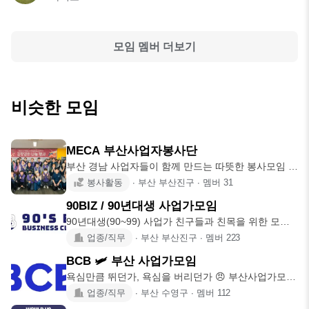
모임 멤버 더보기
비슷한 모임
MECA 부산사업자봉사단
부산 경남 사업자들이 함께 만드는 따뜻한 봉사모임 우
리는 “사업의 성장
봉사활동
∙
부산 부산진구
∙
멤버
31
90BIZ / 90년대생 사업가모임
90년대생(90~99) 사업가 친구들과 친목을 위한 모임
입니다. 사업하다
업종/직무
∙
부산 부산진구
∙
멤버
223
BCB 🛩 부산 사업가모임
욕심만큼 뛰던가, 욕심을 버리던가 😠 부산사업가모임
치고 제대로 된 곳이
업종/직무
∙
부산 수영구
∙
멤버
112