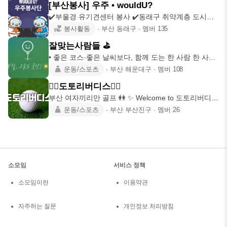
[부산봉사] 우주 • wouldU?
✔️부울경 유기견센터 봉사 ✔️동래구 취약계층 도시락
배달 봉사 ✔️김해
봉사활동
∙
부산 동래구
∙
멤버
135
잘맞는사람들 ⛳
• 좋은 코스·좋은 날씨보다, 함께 도는 한 사람 한 사람
이 라운드를 바
운동/스포츠
∙
부산 해운대구
∙
멤버
108
🏌‍♀️도토리버디스🏌‍♀️
부산 여자끼리만 골프 👭 ✨ Welcome to 도토리버디스
여성회원모
운동/스포츠
∙
부산 부산진구
∙
멤버
26
소모임
서비스 정책
소모임이란
이용약관
자주하는 질문
개인정보 처리방침