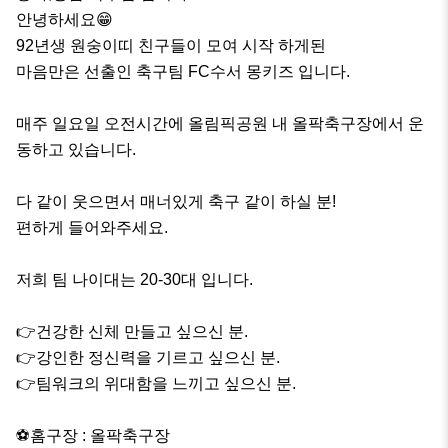
안녕하세요😁

92년생 원숭이띠 친구들이 모여 시작 하게된

마음만은 선출인 축구팀 FC수서 몽키즈 입니다.

매주 일요일 오전시간에 올림픽공원 내 올팍축구장에서 운
동하고 있습니다.

다 같이 웃으면서 매너있게 축구 같이 하실 분!

편하게 들어와주세요.

저희 팀 나이대는 20-30대 입니다.

👉건강한 신체 만들고 싶으신 분.

👉강인한 정신력을 기르고 싶으신 분.

👉팀워크의 위대함을 느끼고 싶으신 분.

⚽️홈구장 : 올팍축구장
