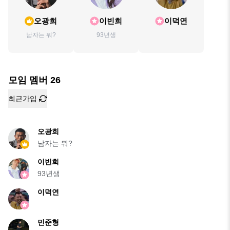
오광희
이빈희
이덕연
남자는 뭐?
93년생
모임 멤버
26
최근가입
오광희
남자는 뭐?
이빈희
93년생
이덕연
민준형