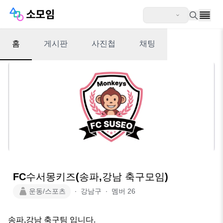
홈
게시판
사진첩
채팅
FC수서몽키즈(송파,강남 축구모임)
운동/스포츠
∙
강남구
∙
멤버
26
송파,강남 축구팀 입니다.
