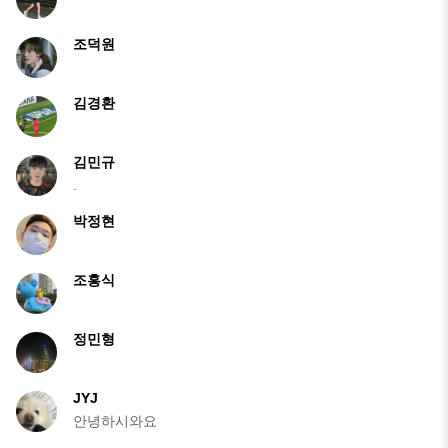
조덕원
김경환
김민규
.
박정현
조홍식
정민형
JYJ
안녕하시와요