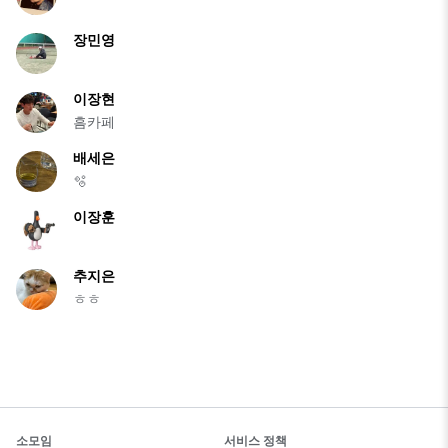
장민영
이장현
흠카페
배세은
🫧
이장훈
추지은
ㅎㅎ
소모임
서비스 정책