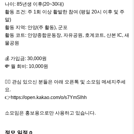
나이: 85년생 이후(20~30대)

활동 조건: 주 1회 이상 활발한 참여 (평일 20시 이후 및 주
말)

활동 지역: 안양(주 활동), 군포

활동 코트: 안양종합운동장, 자유공원, 호계코트, 산본 IC, 새
물공원

💰 가입금: 30,000원

💸 월 회비: 10,000원

🙋‍♀️ 관심 있으신 분들은 아래 오픈톡 및 소모임 메세지주세
요.

👉https://open.kakao.com/o/s7YmSlhh

소모임은 홍보용으로만 사용하고 있습니다.
정모 일정
0