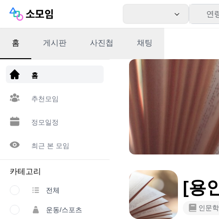
연
홈
게시판
사진첩
채팅
앱 다운로드
홈
추천모임
정모일정
최근 본 모임
카테고리
[용인
전체
인문학
운동/스포츠