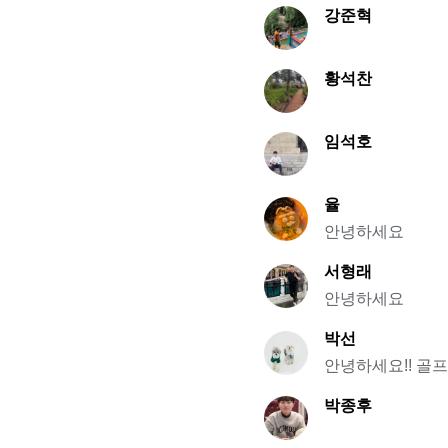
강준혁
황석찬
임석호
율
안녕하세요
서형래
안녕하세요
박선
안녕하세요!! 골
박종후