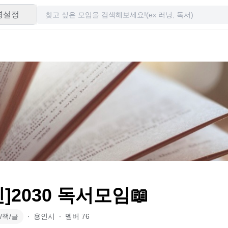
령설정
]2030 독서모임📖
/책/글
∙
용인시
∙
멤버
76