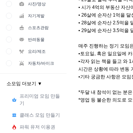
사진/영상
• 시가 4억의 부동산 자산이 
• 26살에 순자산 1억을 달
자기계발
• 28살에 순자산 2.5억을
스포츠관람
• 29살에 순자산 3.5억을
반려동물
매주 진행하는 정기 모임은
요리/제조
•토요일, 혹은 일요일에 카
•각자 읽는 책을 들고 와 
자동차/바이크
시간은 상황에 따라 변동 
•기타 궁금한 사항은 모임
소모임 더보기
▼
*두달 내 참석이 없는 분은
프리미엄 모임 만들
*영업 등 불순한 의도로 
기
클래스 모임 만들기
파워 유저 이용권