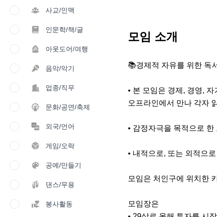
사교/인맥
인문학/책/글
모임 소개
아웃도어/여행
📚경제적 자유를 위한 독서
음악/악기
업종/직무
• 본 모임은 경제, 경영,
오프라인에서 만나 각자 읽
문화/공연/축제
외국/언어
• 감정자극을 목적으로 한 
게임/오락
• 내적으로, 또는 외적으로
공예/만들기
모임은 처인구에 위치한 카
댄스/무용
모임장은

봉사활동
• 29살로 올해 투자를 시