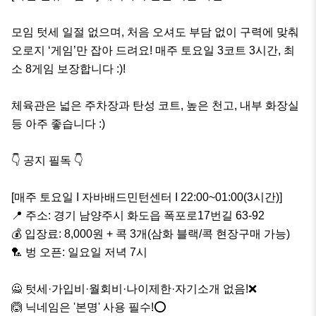
모임 텃세 일절 없으며, 처음 오셔도 부담 없이 구력에 맞춰 
오로지 ‘게임’만 잡아 드려요! 매주 토요일 3코트 3시간, 최
소 8게임 보장합니다 :)!

체육관은 넓은 주차장과 탄성 코트, 높은 천고, 내부 화장실
등 아주 좋습니다 :)

👇 공지 필독 👇

[매주 토요일 I 자바배드민턴센터 I 22:00~01:00(3시간)]

📍 주소: 경기 남양주시 화도읍 폭포로17번길 63-92

💰 입장료: 8,000원 + 콕 3개(삼화 블랙/콕 현장구매 가능) 

🏸 벙 오픈: 일요일 저녁 7시

🙅 텃세·가입비·월회비·나이제한·자기소개 없음!❌

🙆 닉네임은 '본명' 사용 필수!⭕️
