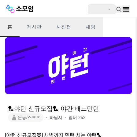
홈
게시판
사진첩
채팅
🏸야턴 신규모집🏸 야간 배드민턴
운동/스포츠
∙
하남시
∙
멤버
252
[야턴 신규모집🌸] 새벽까지 민턴 치는 야턴🏸
