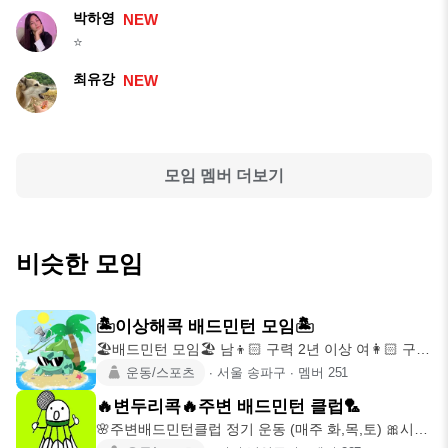
박하영
NEW
⭐️
최유강
NEW
모임 멤버 더보기
비슷한 모임
🏝️이상해콕 배드민턴 모임🏝️
🏖️배드민턴 모임🏖️ 남👦🏻 구력 2년 이상 여👩🏻 구력
1년 이상
운동/스포츠
∙
서울 송파구
∙
멤버
251
🔥변두리콕🔥주변 배드민턴 클럽🏸
🌸주변배드민턴클럽 정기 운동 (매주 화,목,토) 🎀시간/