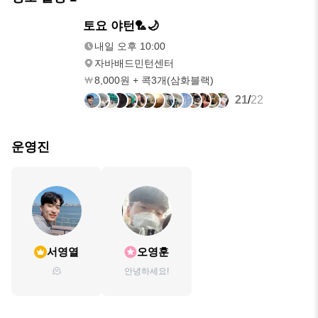
내일
토요 야턴🏸🌙
오후 10:00
내일 오후 10:00
자바배드민턴센터
8,000원 + 콕3개(삼화블랙)
21
/
22
운영진
서영열
오영훈
🫠
안녕하세요!