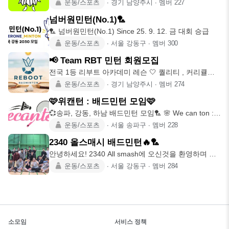
장소 1. 매주
운동/스포츠
∙
경기 남양주시
∙
멤버
227
넘버원민턴(No.1)🏸
🏸 넘버원민턴(No.1) Since 25. 9. 12. 금 대회 승급
운동/스포츠
∙
서울 강동구
∙
멤버
300
📢 Team RBT 민턴 회원모집
전국 1등 리부트 아카데미 레슨 🤍 퀄리티 , 커리큘럼 ,
스윙교정까지
운동/스포츠
∙
경기 남양주시
∙
멤버
274
🩷위캔턴 : 배드민턴 모임🩷
💞송파, 강동, 하남 배드민턴 모임🏸 🌸 We can ton :
위캔턴
운동/스포츠
∙
서울 송파구
∙
멤버
228
2340 올스매시 배드민턴🔥🏸
안녕하세요! 2340 All smash에 오신것을 환영하며 배
드민턴 함께
운동/스포츠
∙
서울 강동구
∙
멤버
284
소모임
서비스 정책