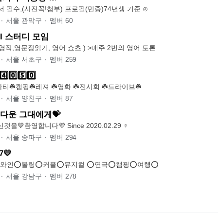
⊙가입즉시 자소서 필수,(사진꼭!첨부) 프로필(민증)74년생 기준 ⊙
∙
서울 관악구
∙
멤버
60
어& AI 스터디 모임
영작,영문장읽기, 영어 쇼츠 ) >매주 2번의 영어 토론
∙
서울 서초구
∙
멤버
259
️⃣5️⃣0️⃣
파티☘️캠핑☘️레져 ☘️영화 ☘️전시회 ☘️드라이브☘️
∙
서울 양천구
∙
멤버
87
아름다운 그대에게💝
❤️아그대에💛오신것을💙환영합니다💜 Since 2020.02.29 ♀
∙
서울 송파구
∙
멤버
294
💛
️와인⭕️볼링⭕️커플⭕️뮤지컬 ⭕️연극⭕️캠핑⭕️여행⭕️
∙
서울 강남구
∙
멤버
278