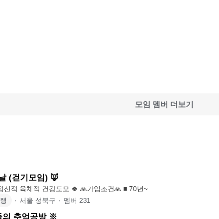
모임 멤버 더보기
날 (걷기모임) 🦊
🏞 걷기를 통해 정신적 육체적 건강도모 🍀 🙏가입조건🙏 ■ 70년~
여행
∙
서울 성북구
∙
멤버
231
들의 추억공방 ※