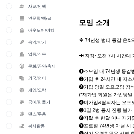
사교/인맥
인문학/책/글
모임 소개
아웃도어/여행
🔷️ 74년생 범띠 동갑 온&오프
음악/악기
업종/직무
📢 자정~오전 7시 시간대 가
문화/공연/축제
❶소모임 내 74년생 동갑방
외국/언어
❷가입 후 24시간 내 자소서
❸가입 당일 오프모임 참석
게임/오락
(*재가입 회원은 가입당일 
공예/만들기
❹미가입&탈퇴자는 오프모
❺1일 2벙 동시 진행 불가

댄스/무용
❻자탈 후 한달 이내 재가입
❼프로필 74년생 아닐 시 
봉사활동
❽장기 유령회원은 선별 후