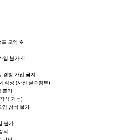
 모임 🔷️

입 불가~!!

 겸방 가입 금지

 작성 (사진 필수첨부)

 불가

참석 가능)

임 참석 불가

 불가

강퇴

 강퇴
