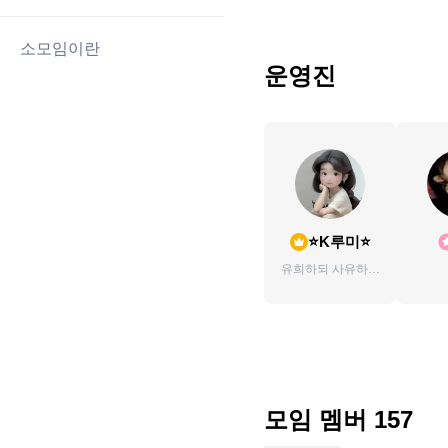
소모임이란
운영진
⭐K루미⭐
유희하되 사유하자
~!! ❝ Manner
Maketh Man~ ❞
모임 멤버
157