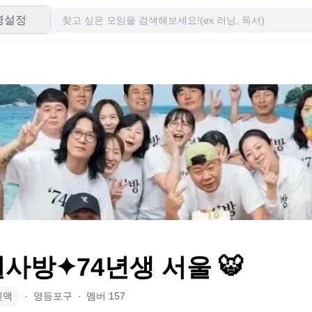
령설정
 칠사방✦74년생 서울 🐯
인맥
∙
영등포구
∙
멤버
157