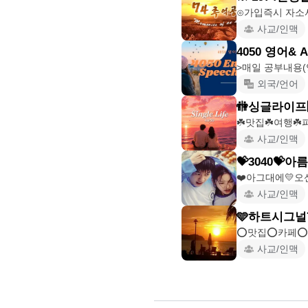
사교/인맥
4050 영
>매일 공부내용(
외국/언어
🚻싱글라이프4️⃣0
☘️맛집☘️여행☘️
사교/인맥
💝3040💝
사교/인맥
🩵하트시그널7
⭕️맛집⭕️카페⭕
사교/인맥