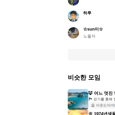
하루
☆sun미☆
노올자
비슷한 모임
🦊 어느 멋진 
아웃도어/
※ 1974년생