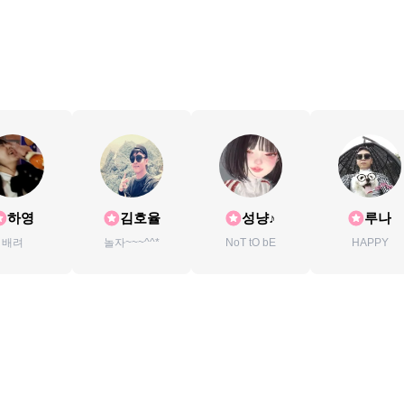
하영
김호율
성냥♪
루나
배려
놀자~~~^^*
NoT tO bE
HAPPY