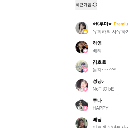
최근가입
⭐K루미⭐
Premi
유희하되 사유하자~!!
하영
배려
김호율
놀자~~~^^*
성냥♪
NoT tO bE
루나
HAPPY
베닝
이쁘게 살아보자~