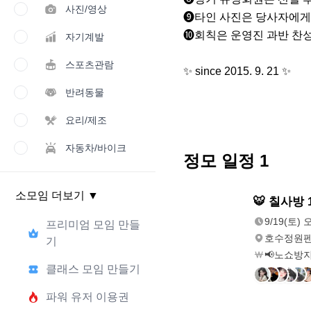
사진/영상
❾타인 사진은 당사자에게 
❿회칙은 운영진 과반 찬성
자기계발
스포츠관람
✨️ since 2015. 9. 21 ✨️
반려동물
요리/제조
자동차/바이크
정모 일정
1
소모임 더보기
▼
9/19(토)
🐯 칠사방
오전 8:00
9/19(토) 
프리미엄 모임 만들
호수정원펜
기
📢노쇼방지
클래스 모임 만들기
파워 유저 이용권