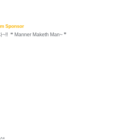
um Sponsor
 ❝ Manner Maketh Man~ ❞
^*