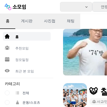
연
홈
게시판
사진첩
채팅
앱 다운로드
홈
추천모임
정모일정
최근 본 모임
카테고리
🐯
전체
사교/
운동/스포츠