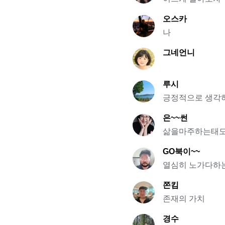
오스카
나
그네언니
루시
긍정적으로 생각
은~~썬
삶을마주하는태
GO북이~~
열심히 노가다하
쫀킴
존재의 가치
경수