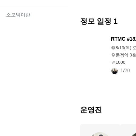
소모임이란
정모 일정
1
8/13(목)
RTMC #1
오후 8:30
8/13(목) 
문정역 3
1000
1
/
20
운영진