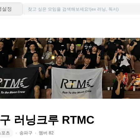
령설정
구 러닝크루 RTMC
스포츠
∙
송파구
∙
멤버
82