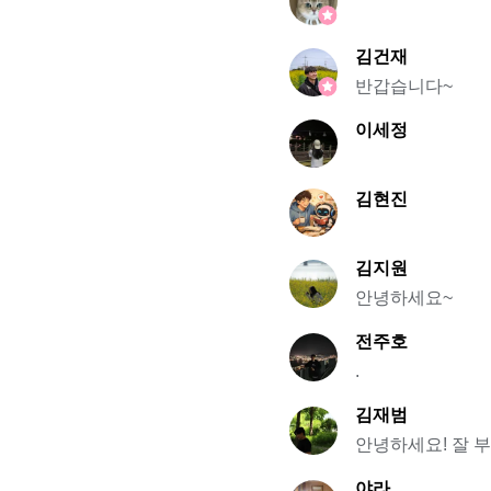
김건재
반갑습니다~
이세정
김현진
김지원
안녕하세요~
전주호
.
김재범
안녕하세요! 잘 
야라