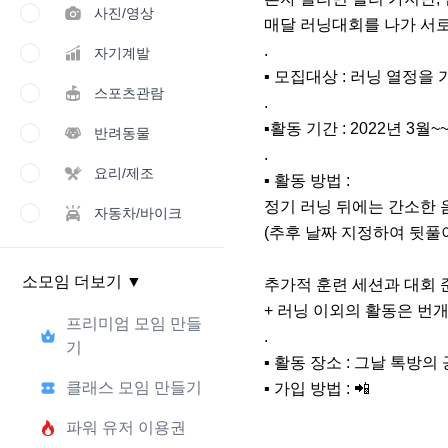
사진/영상
매달 러닝대회를 나가 서로
.

자기계발
▪ 모집대상 : 러닝 열정을 가
스포츠관람
.

▪활동 기간 : 2022년 3월~~
반려동물
.

요리/제조
▪ 활동 방법 : 

정기 러닝 뒤에는 간소한 음
자동차/바이크
(추후 날짜 지정하여 뒷풀이
소모임 더보기
▼
추가적 훈련 세션과 대회 
+ 러닝 이외의 활동은 번개
프리미엄 모임 만들
.

기
▪ 활동 장소 : 그날 톡방의
클래스 모임 만들기
▪ 가입 방법 : 📲
파워 유저 이용권