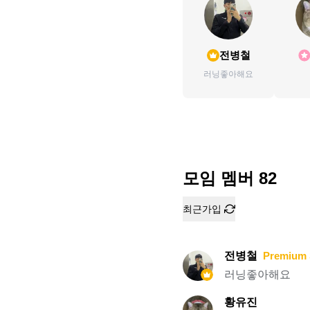
전병철
러닝좋아해요
모임 멤버
82
최근가입
전병철
Premium 
러닝좋아해요
황유진