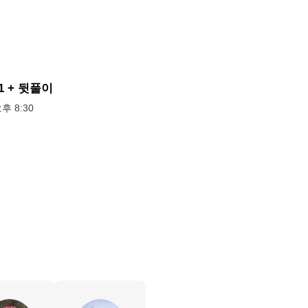
81 + 뒷풀이
오후 8:30
출