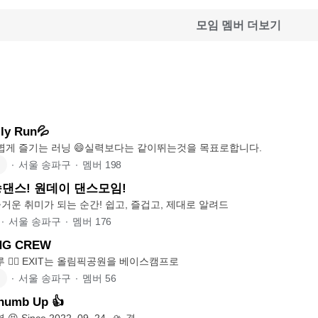
모임 멤버 더보기
y Run💦
✅초보환영✅ 가볍게 즐기는 러닝 😄실력보다는 같이뛰는것을 목표로합니다.
∙
서울 송파구
∙
멤버
198
댄스! 원데이 댄스모임!
거운 취미가 되는 순간! 쉽고, 즐겁고, 제대로 알려드
∙
서울 송파구
∙
멤버
176
NG CREW
🏃‍♂️ EXIT 러닝크루 🏃‍♀️ EXIT는 올림픽공원을 베이스캠프로
∙
서울 송파구
∙
멤버
56
umb Up 👍
😃 등산 초보 환영 😆 Since 2022. 09. 24. 🏔️ ​​경