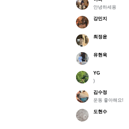
안녕하세용
강민지
최정윤
유현욱
YG
)
김수정
운동 좋아해요!
도현수