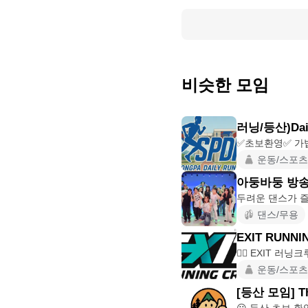
비슷한 모임
러닝/등산)Dail
운동/스포츠
아둥바둥 방송
두려운 댄스가 즐
댄스/무용
EXIT RUNNI
운동/스포츠
[등산 모임] Th