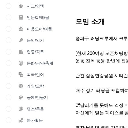
사교/인맥
인문학/책/글
모임 소개
아웃도어/여행
송파구 러닝크루에서 크루
음악/악기
업종/직무
(현재 200여명 오픈채팅방 
운동 친목 등등 한번에 잡을
문화/공연/축제
외국/언어
탄천 잠실한강공원 시티런
게임/오락
매주 정기 러닝을 포함하여
공예/만들기
🥵달리기를 못해도 걱정 
댄스/무용
자신에게 맞는 페이스를 골라
.

봉사활동
혼자 달리면 빨리 가지만, 