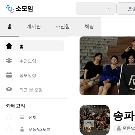
연
홈
게시판
사진첩
채팅
앱 다운로드
홈
추천모임
정모일정
최근 본 모임
카테고리
송파
전체
운동/
운동/스포츠