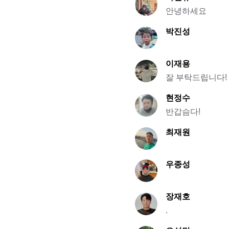
안녕하세요
박진성
이재용
잘 부탁드립니다!
현정수
반갑슴다!
최재원
우종성
장재호
.