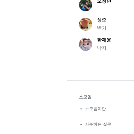
오성민
성준
반가
한재윤
남자
소모임
소모임이란
자주하는 질문