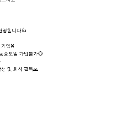
환영합니다👍

가입❌

동종모임 가입불가😢



성 및 회칙 필독🙏