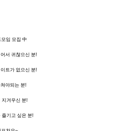
프모임 모집 中

어서 귀찮으신 분!

이트가 없으신 분!

쳐야되는 분!

 지겨우신 분!

즐기고 싶은 분!

프쳐요~
