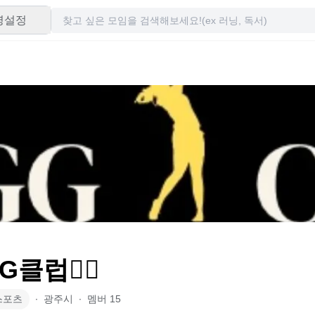
령설정
️GG클럽🏌️‍♂️
스포츠
∙
광주시
∙
멤버
15