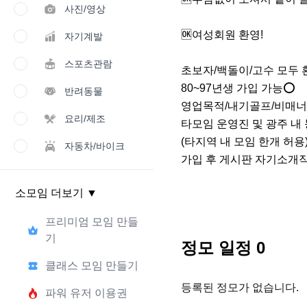
사진/영상
🆗여성회원 환영!

자기계발
스포츠관람
초보자/백돌이/고수 모두 
80~97년생 가입 가능⭕️

반려동물
영업목적/내기골프/비매너 
요리/제조
타모임 운영진 및 광주 내 
(타지역 내 모임 한개 허용)
자동차/바이크
가입 후 게시판 자기소개작
소모임 더보기
▼
프리미엄 모임 만들
기
정모 일정
0
클래스 모임 만들기
등록된 정모가 없습니다.
파워 유저 이용권