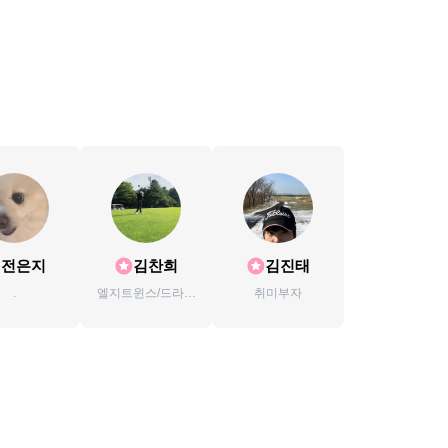
전은지
김찬희
김진태
.
엘지트윈스/드라이
취미부자
브/골프/