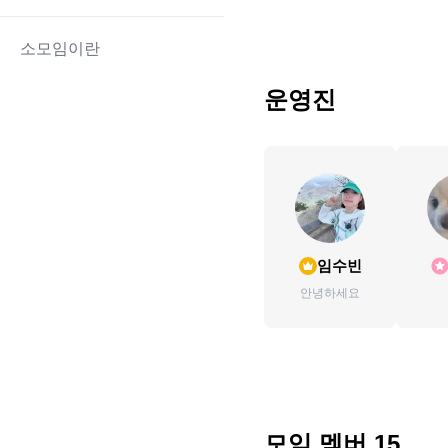
소모임이란
운영진
임수빈
안녕하세요
모임 멤버
15