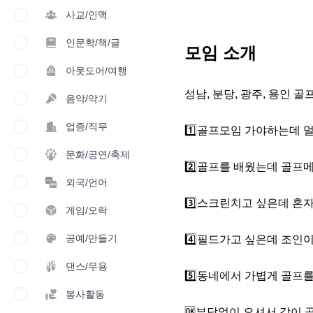
사교/인맥
인문학/책/글
모임 소개
아웃도어/여행
성남, 분당, 광주, 용인 골
음악/악기
업종/직무
1️⃣골프모임 가야하는데 멀
문화/공연/축제
2️⃣골프를 배웠는데 골프메
외국/언어
3️⃣스크린치고 싶은데 혼자
게임/오락
공예/만들기
4️⃣필드가고 싶은데 조인이
댄스/무용
5️⃣동네에서 가볍게 골프를 
봉사활동
🆗부담없이 오셔서 같이 골