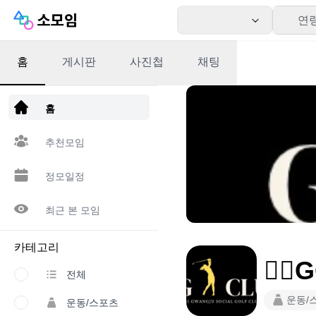
연
홈
게시판
사진첩
채팅
앱 다운로드
홈
추천모임
정모일정
최근 본 모임
카테고리
🏌️‍♂
전체
운동/
운동/스포츠