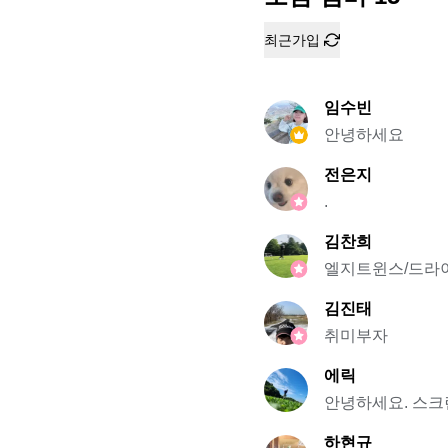
최근가입
임수빈
안녕하세요
전은지
.
김찬희
엘지트윈스/드라이
김진태
취미부자
에릭
안녕하세요. 스크
하현규