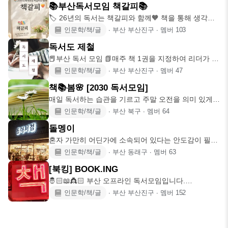
📚부산독서모임 책갈피📚
🏷 26년의 독서는 책갈피와 함께🧡 책을 통해 생각을
나누고 삶의 지혜
인문학/책/글
∙
부산 부산진구
∙
멤버
103
독서도 제철
📕부산 독서 모임 📗매주 책 1권을 지정하여 리더가 내
용 요약 및 생각
인문학/책/글
∙
부산 부산진구
∙
멤버
47
책📚봄🌸 [2030 독서모임]
매일 독서하는 습관을 기르고 주말 오전을 의미 있게
보내기 위한 독서 모
인문학/책/글
∙
부산 북구
∙
멤버
64
돌멩이
혼자 가만히 어딘가에 소속되어 있다는 안도감이 필요
해서 만든 모임.
인문학/책/글
∙
부산 동래구
∙
멤버
63
[북킹] BOOK.ING
🤴🏻📖👸🏻 부산 오프라인 독서모임입니다.
BOOK.ING Read. S
인문학/책/글
∙
부산 부산진구
∙
멤버
152