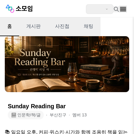
홈
게시판
사진첩
채팅
Sunday Reading Bar
인문학/책/글
∙
부산진구
∙
멤버
13
📚 일요일 오후, 커피·위스키·시가와 함께 조용히 책을 읽는 