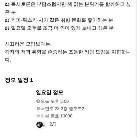
📖 독서토론은 부담스럽지만 책 읽는 분위기를 함께하고 싶
은 분

📖 커피·위스키·시가 같은 취향 문화를 좋아하는 분

📖 일요일 오후를 조금 더 의미 있게 보내고 싶은 분

시끄러운 모임보다는,

각자의 책과 취향을 존중하는 조용한 리딩 모임을 지향합니
다.
정모 일정
1
내일
일요일 정모
오후 3:00
오늘 오후 3:00
서면로 23 2층 벨모르가
기본 음료 10000
2
/
5