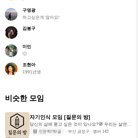
구영광
하고싶은게 많아요!
김봉구
미민
🙂
조현아
1991년생
비슷한 모임
자기인식 모임 [질문의 방]
당신의 삶에 묻고 싶은 것이 있나요?🧭 우리는 살면서
참 많은 질문을
인문학/책/글
∙
부산 금정구
∙
멤버
143