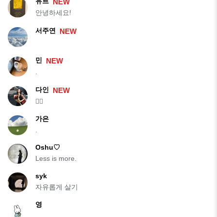
유르
NEW
안녕하세요!
서주연
NEW
민
NEW
.
다인
NEW
🙋‍♀️
가은
.
Oshu♡
Less is more.
syk
자유롭게 살기
영
.