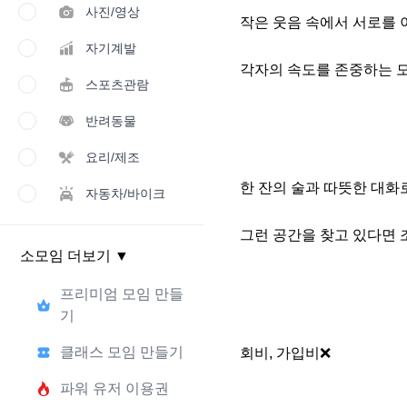
사진/영상
작은 웃음 속에서 서로를 
자기계발
각자의 속도를 존중하는 
스포츠관람
반려동물
요리/제조
한 잔의 술과 따뜻한 대화로
자동차/바이크
그런 공간을 찾고 있다면 
소모임 더보기
▼
프리미엄 모임 만들
기
클래스 모임 만들기
회비, 가입비❌

파워 유저 이용권