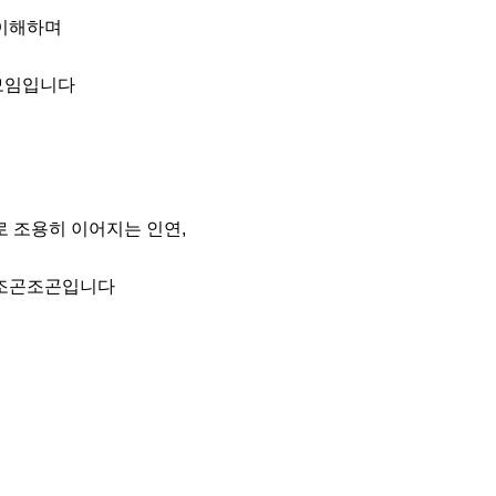
이해하며

모임입니다

 조용히 이어지는 인연, 

조곤조곤입니다
