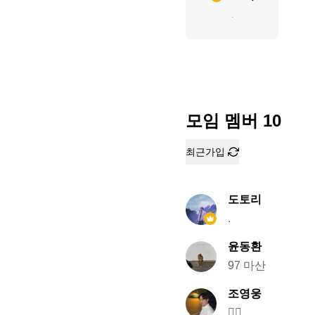
.
모임 멤버
10
최근가입
도토리
.
윤동환
97 마산
조영웅
🙋‍♂️