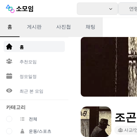
연
홈
게시판
사진첩
채팅
앱 다운로드
홈
추천모임
정모일정
최근 본 모임
카테고리
조곤
전체
사교/
운동/스포츠