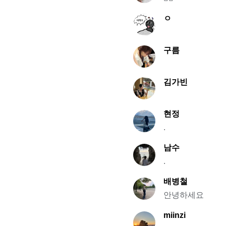
ㅇ
구름
김가빈
현정
.
남수
.
배병철
안녕하세요
miinzi