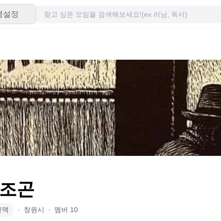
령설정
조곤
인맥
∙
창원시
∙
멤버
10