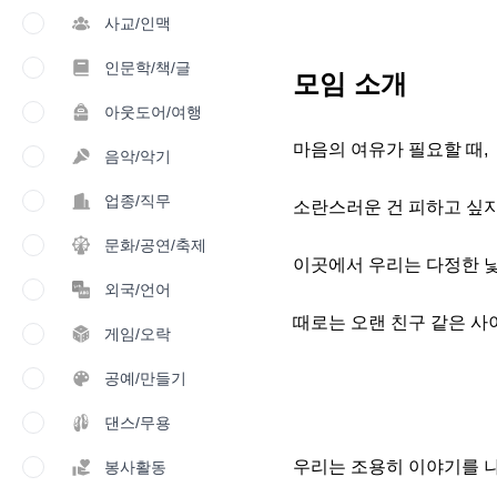
사교/인맥
인문학/책/글
모임 소개
아웃도어/여행
마음의 여유가 필요할 때,

음악/악기
업종/직무
소란스러운 건 피하고 싶지
문화/공연/축제
이곳에서 우리는 다정한 낯
외국/언어
때로는 오랜 친구 같은 사
게임/오락
공예/만들기
댄스/무용
우리는 조용히 이야기를 나
봉사활동