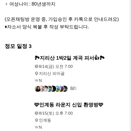
♀️ 여성나이 : 80년생까지

(오픈채팅방 운영 중, 가입승인 후 카톡으로 안내드려요)

♦️자소서 양식 복붙 후 작성 부탁드립니다.
정모 일정
3
8/14(금)
🏞지리산 1박2일 계곡 피서👍🏞
오전 7:00
8/14(금) 오전 7:00
지리산 피아골
N
8
/
8
8/15(토)
🩷인계동 라운지 신입 환영벙🩷
오후 7:00
8/15(토) 오후 7:00
인계동
N