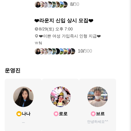
8
/
30
8/29(토)
❤️라운지 신입 상시 모집❤️
오후 7:00
8/29(토) 오후 7:00
❤️이쁜 여성 가입즉시 인형 지급❤️
N
10
/
300
운영진
나나
로로
브르
ㅡ
안녕하세요^^