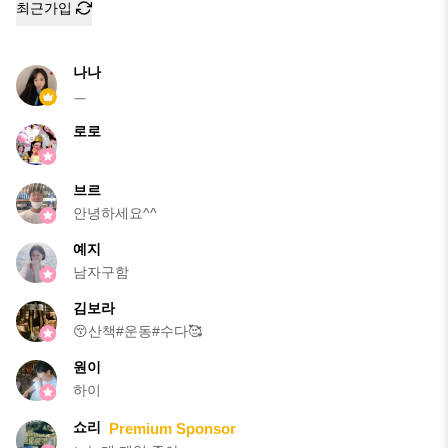
최근가입
나나
ㅡ
로로
브르
안녕하세요^^
예지
남자구함
김보라
😚산책#운동#수다🥰
원이
하이
쇼리
Premium Sponsor