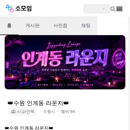
홈
게시판
사진첩
채팅
👑수원 인계동 라운지👑
사교/인맥
∙
수원시
∙
멤버
84
👑수원 인계동 라운지👑
