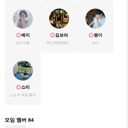
예지
김보라
원이
남자구함
😚산책#운동#수
하이
다🥰
쇼리
노는게 제일 좋아
모임 멤버
84