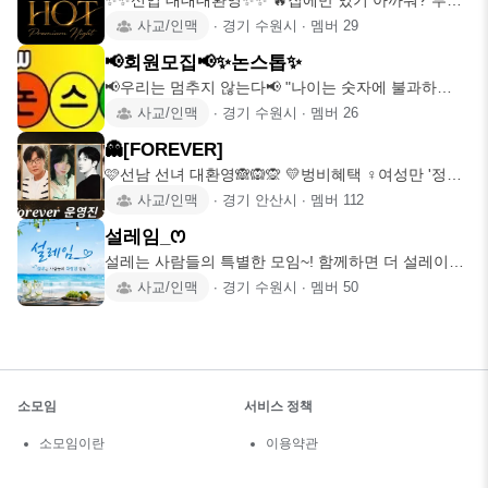
✨✨신입 대대대환영✨✨ 🔥집에만 있기 아까워? 투핫
으로와🔥 집에만 있
사교/인맥
∙
경기 수원시
∙
멤버
29
📢회원모집📢✨️논스톱✨️
📢우리는 멈추지 않는다📢 "나이는 숫자에 불과하
다!!!!" ❤️여행,캠
사교/인맥
∙
경기 수원시
∙
멤버
26
👻[FOREVER]
🩷선남 선녀 대환영🙈🙉🙊 💛벙비혜택 ♀️여성만 '정
모'에 한해
사교/인맥
∙
경기 안산시
∙
멤버
112
설레임_ꯁ
설레는 사람들의 특별한 모임~! 함께하면 더 설레이는
모임 같이 만들어
사교/인맥
∙
경기 수원시
∙
멤버
50
소모임
서비스 정책
소모임이란
이용약관