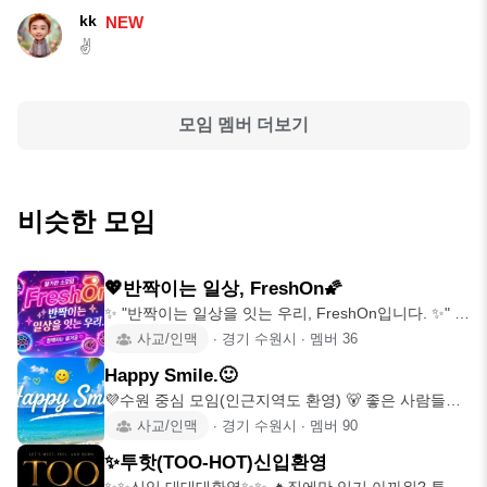
kk
NEW
✌️
모임 멤버 더보기
비슷한 모임
💖반짝이는 일상, FreshOn🌠
✨️ "반짝이는 일상을 잇는 우리, FreshOn입니다. ✨" 평
범한 오
사교/인맥
∙
경기 수원시
∙
멤버
36
Happy Smile.🙂
💜수원 중심 모임(인근지역도 환영) 🐻 좋은 사람들이
함께하는 곳 🐻
사교/인맥
∙
경기 수원시
∙
멤버
90
✨투핫(TOO-HOT)신입환영