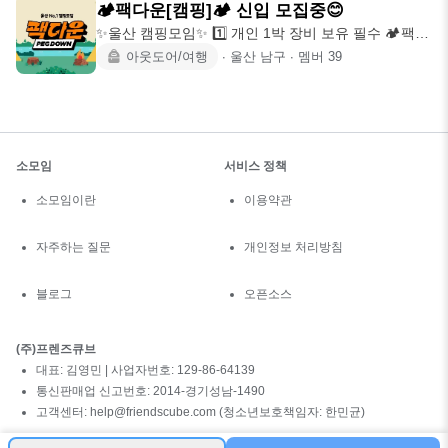
🏕팩다운[캠핑]🏕 신입 모집중😊
✨️울산 캠핑모임✨️ 1️⃣ 개인 1박 장비 보유 필수 🏕팩다
운🏕
아웃도어/여행
∙
울산 남구
∙
멤버
39
소모임
서비스 정책
소모임이란
이용약관
자주하는 질문
개인정보 처리방침
블로그
오픈소스
(주)프렌즈큐브
대표: 김영민 | 사업자번호: 129-86-64139
통신판매업 신고번호: 2014-경기성남-1490
고객센터: help@friendscube.com (청소년보호책임자: 한민균)