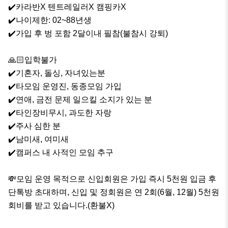
✔️카라반X 텐트레일러X 캠핑카X

✔️나이제한: 02~88년생

✔️가입 후 벙 포함 2달이내 필참(불참시 강퇴)

🙏🏻입학불가

✔️기혼자, 돌싱, 자녀있는분

✔️타모임 운영진, 동종모임 가입

✔️연애, 금전 문제 일으킬 소지가 있는 분

✔️타인장비무시, 과도한 자랑

✔️주사 심한 분

✔️남미새, 여미새

✔️캠퍼스 내 사적인 모임 추구

💸모임 운영 목적으로 신입회원은 가입 즉시 5천원 입금 후 
단톡방 초대하며, 신입 및 정회원은 연 2회(6월, 12월) 5천원 
회비를 받고 있습니다.(환불X)
