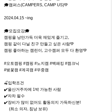
🎓캠퍼스(CAMPERS, CAMP US)💚

2024.04.15 ~ing

🎓모집요강🎓

캠핑을 낭만가득 더욱 재밌게 즐기고, 

캠핑 같이 다닐 친구 만들고 싶은 사람💚

캠핑 좋아하는 캠린이, 고수캠퍼 모두 다 환영💚

#오토캠핑 #캠핑 #노지캠 #백패킹 #캠크닉 

#벚꽃캠 #계곡캠 #우중캠

🍒입학조건

✔️울산거주자에 1박 가능한 사람

✔️자차 필수

✔️장비가 많이 없어도 활동의지 가득하신분!

     (최소 의자, 침낭 보유)
