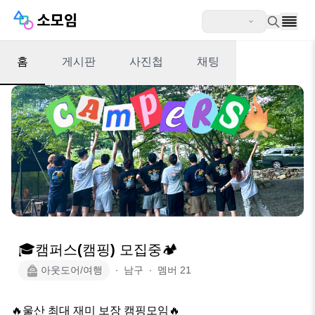
홈
게시판
사진첩
채팅
🎓캠퍼스(캠핑) 모집중🏕️
아웃도어/여행
∙
남구
∙
멤버
21
🔥울산 최대 재미 보장 캠핑모임🔥
