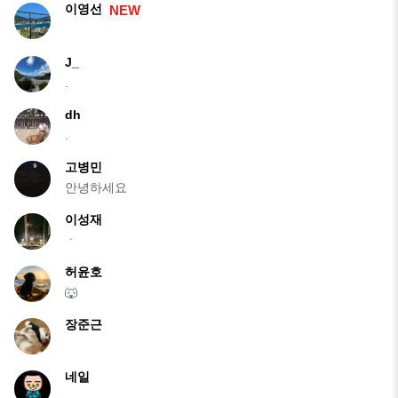
이영선
NEW
J_
.
dh
.
고병민
안녕하세요
이성재
ㆍ
허윤호
🐺
장준근
네일
.