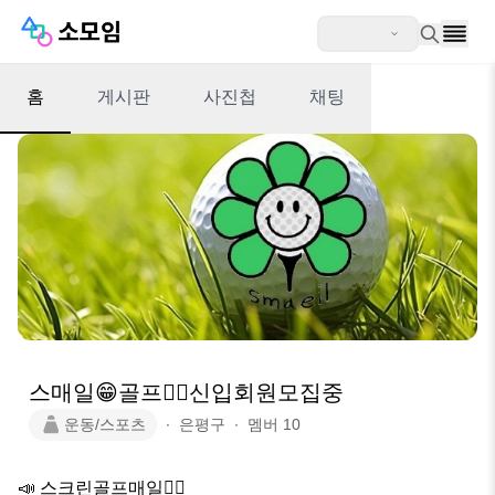
홈
게시판
사진첩
채팅
스매일😁골프🏌‍♂️신입회원모집중
운동/스포츠
∙
은평구
∙
멤버
10
📣 스크린골프매일🏌‍♂️
