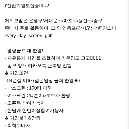
💃신입회원모집중🙆‍♂️🎉

저희모임은 은평구/서대문구/마포구/용산구/중구

쪽에서 주로 활동하며, 그 외 영등포/강서/강남 @인스타 : 
every_day_screen_golf

- 명랑골프 대 환영!

- 자유롭게 시간을 조율하여 라운딩도 고고🏌‍♀️🏌‍♂️ 

- 정모 벙개 카카오톡 단톡방 진행

⛳ 가입조건

- 84년생 이하 (젊은열정 골퍼 환영🔥)

- 남스크린 : 100타 이하

- 여스크린 : 백순이&초보자 환영

- 오픈톡 참여가능자 

- 한달에 한번이상참여가능자

⛳ 가입불가&강퇴

- 회칙위배자