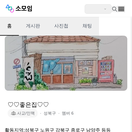
홈
게시판
사진첩
채팅
♡♡좋은집♡♡
사교/인맥
∙
성북구
∙
멤버
6
활동지역:성북구 노원구 강북구 종로구 남양주 등등
