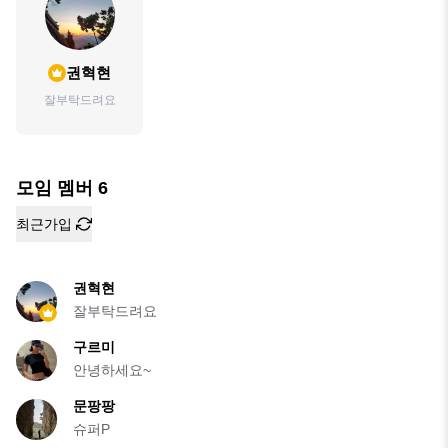
권혁현
잘부탁드려요
모임 멤버
6
최근가입
권혁현
잘부탁드려요
구르미
안녕하세요~
문팡팡
슈퍼P