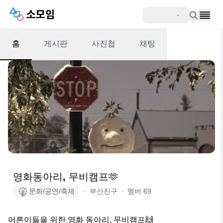
홈
게시판
사진첩
채팅
영화동아리, 무비캠프🫶
문화/공연/축제
∙
부산진구
∙
멤버
69
어른이들을 위한 영화 동아리, 무비캠프🙌
