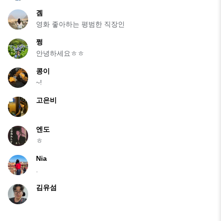
곔
영화 좋아하는 평범한 직장인
쩡
안녕하세요ㅎㅎ
콩이
~!
고은비
엔도
ㅎ
Nia
.
김유섬