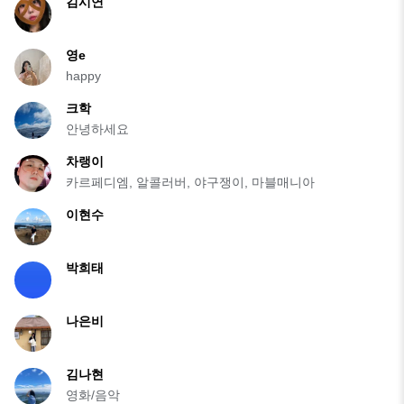
김시연
영e
happy
크학
안녕하세요
차랭이
카르페디엠, 알콜러버, 야구쟁이, 마블매니아
이현수
박희태
나은비
김나현
영화/음악