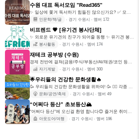
수원 대표 독서모임 "Read365"
✨️ 일상에 쫓겨 독서하기 힘들진 않으신가요? ✅️ 모두
함께 독서하는
인문학/책/글
∙
경기 수원시
∙
멤버
172
비프렌드 💗 [유기견 봉사단체]
✨ 외로운 유기견의 친구가 되어줄 동행 ✨ 유기견 봉사
단체 _ 비프렌드
봉사활동
∙
경기 수원시
∙
멤버
174
재테크 공부방 (수원)
경제 전반에 걸쳐(금융/주식/부동산/AI/채권/코인 등등)
같이 공부하고
자기계발
∙
경기 수원시
∙
멤버
300
🌟우리들의 건강한 문화생활🔥
🥳 우리들의 건강한 문화생활을 위하여! 🥳 🤼‍♀️ 각종 다
양한 문화생
문화/공연/축제
∙
경기 수원시
∙
멤버
49
“어쩌다 등산” 초보등산🏔
"어쩌다 등산"에 오신걸 환영 합니다😊 즐거운 취미생
활하며, 좋은 추억
아웃도어/여행
∙
경기 수원시
∙
멤버
196