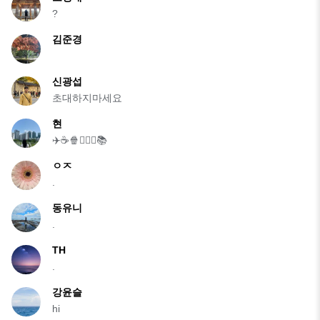
?
김준경
신광섭
초대하지마세요
현
✈️☕️🍿🏃🏻‍♀️📚
ㅇㅈ
.
동유니
.
TH
.
강윤슬
hi