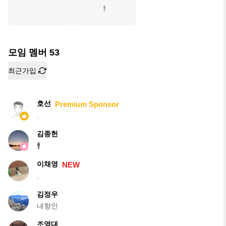
.
🚹
모임 멤버
53
최근가입
호선
Premium Sponsor
.
김종헌
🚹
이채영
NEW
.
김정우
내향인
조영대