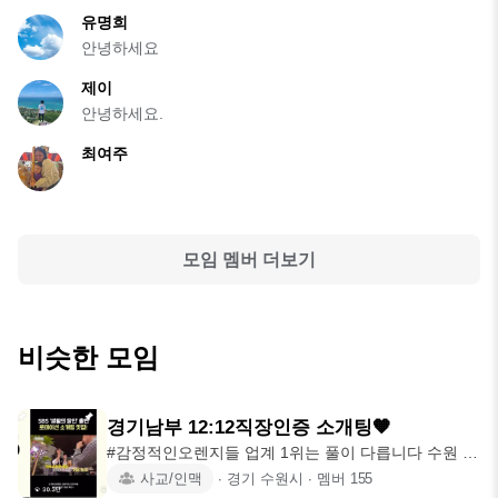
유명희
안녕하세요
제이
안녕하세요.
최여주
모임 멤버 더보기
비슷한 모임
경기남부 12:12직장인증 소개팅🧡
#감정적인오렌지들 업계 1위는 풀이 다릅니다 수원 용
인 분당 수도권 싱
사교/인맥
∙
경기 수원시
∙
멤버
155