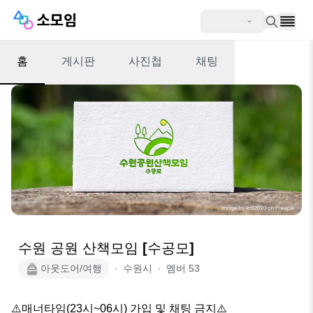
홈
게시판
사진첩
채팅
수원 공원 산책모임 [수공모]
아웃도어/여행
∙
수원시
∙
멤버
53
⚠️매너타임(23시~06시) 가입 및 채팅 금지⚠️
