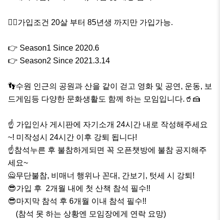
🙆‍♂️가입조건 20살 부터 85년생 까지만 가입가능.

👉 Season1 Since 2020.6

👉 Season2 Since 2021.3.14

👣수원 인근의 공원과 산을 같이 걷고 영화 및 공연, 운동, 보
드게임등 다양한 문화생활도 함께 하는 모임입니다.🥤🍰

☝️ 가입인사 게시판에 자기소개 24시간 내로 작성해주세요
~! 미작성시 24시간 이후 강퇴 됩니다!

☝참석누른 후 불참하게되면 꼭 오픈챗방에 불참 공지해주
세요~

🙅무단불참, 비매너 행위나 꼰대, 간보기, 텃세 시 강퇴!

😎가입 후  2개월 내에 첫 산책 참석 필수!!

😎마지막 참석 후 6개월 이내 참석 필수!!

    (참석 못 하는 상황엔 모임장에게 연락 요망)
