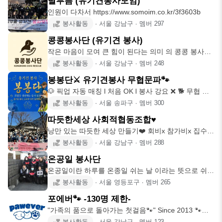
별부름 (유기견봉사모임)
인원이 다차서 https://www.somoim.co.kr/3f3603b
봉사활동
∙
서울 강남구
∙
멤버
297
콩콩봉사단 (유기견 봉사)
작은 마음이 모여 큰 힘이 된다는 의미 의 콩콩 봉사단
입니다 💕 🐶🫶🏻
봉사활동
∙
서울 강남구
∙
멤버
248
봉봉단⚔️ 유기견봉사 무협문파🐾
🐶 픽업 자동 매칭 l 처음 OK l 봉사 강요 ❌ 🐕 무협 정
파의 의
봉사활동
∙
서울 송파구
∙
멤버
300
따듯한세상 사회적협동조합♥
낭만 있는 따듯한 세상 만들기❤️ 회비x 참가비x 집수리
봉사 (함께
봉사활동
∙
서울 강남구
∙
멤버
288
온공일 봉사단
온공일이란 하루를 온종일 쉬는 날 이라는 뜻으로 쉬는
날에 봉사를 하는
봉사활동
∙
서울 영등포구
∙
멤버
265
포에버🐾 -130명 제한-
"가족의 품으로 돌아가는 첫걸음🐾" Since 2013 🐾포
에버의 자랑
봉사활동
∙
서울 강남구
∙
멤버
123