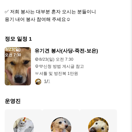
✅️ 저희 봉사는 대부분 혼자 오시는 분들이니

용기 내어 봉사 참여해 주세요☺️
정모 일정
1
8/23(일)
유기견 봉사(사당-죽전-보은)
오전 7:30
8/23(일) 오전 7:30
🩵신청 방법 게시글 참고
셔틀 및 방진복 1만원
1
/
1
운영진