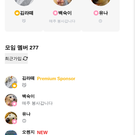
김라떼
백숙이
유나
😼
매주 봉사갑니다
🙃
모임 멤버
277
최근가입
김라떼
Premium Sponsor
😼
백숙이
매주 봉사갑니다
유나
🙃
오렌지
NEW