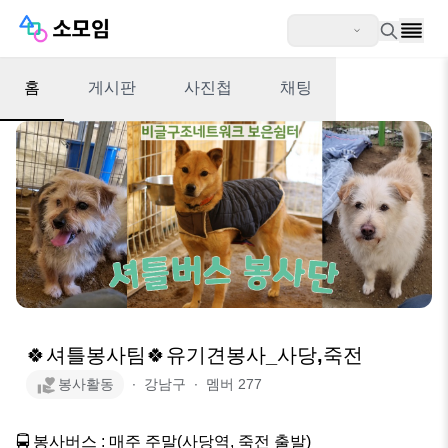
홈
게시판
사진첩
채팅
🍀셔틀봉사팀🍀유기견봉사_사당,죽전
봉사활동
∙
강남구
∙
멤버
277
🚍 봉사버스 : 매주 주말(사당역, 죽전 출발)
