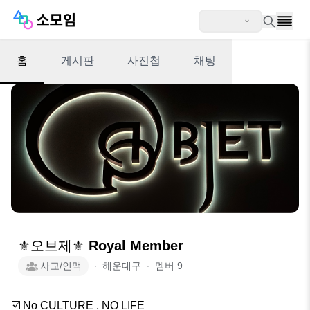
홈
게시판
사진첩
채팅
⚜️오브제⚜️ Royal Member
사교/인맥
∙
해운대구
∙
멤버
9
☑️ No CULTURE , NO LIFE
