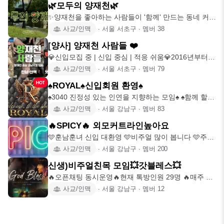
🌿모두의 양재천🌿
✨양재천을 좋아하는 사람들이 '함께' 만드는 동네 커뮤
니티 🌱 정기모임
사교/인맥
∙
서울 서초구
∙
멤버
38
[양사] 양재천 사람들 ❤️
💎신입모집 중 | 신입 중심 | 적응 쉬움💎2016년부터
이어온 양재천
사교/인맥
∙
서울 서초구
∙
멤버
79
♠️ROYAL♠️신입회원 환영♠️
♠️3040 진정성 있는 인연을 지향하는 모임♠️ ♠️함께 할수
록 더
사교/인맥
∙
서울 강남구
∙
멤버
83
🔥SPICY🔥 외모커트라인높아요
🩵훈남훈녀 신입 대환영 🩵비주얼 많이 봅니다 🩵주기
적인 인원관리 🩵매일
사교/인맥
∙
서울 강남구
∙
멤버
200
신생)비주얼친목 모임💥갓블레스💥
🔥오픈채팅 동시운영🔥현재 톡방인원 29명 🔥매주 벙
🔥신입 대환영 ❗️갓
사교/인맥
∙
서울 강남구
∙
멤버
12