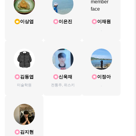
이상엽
이은진
이재원
.
김동엽
신욱재
이정아
미술학원
전통주, 위스키
.
김지현