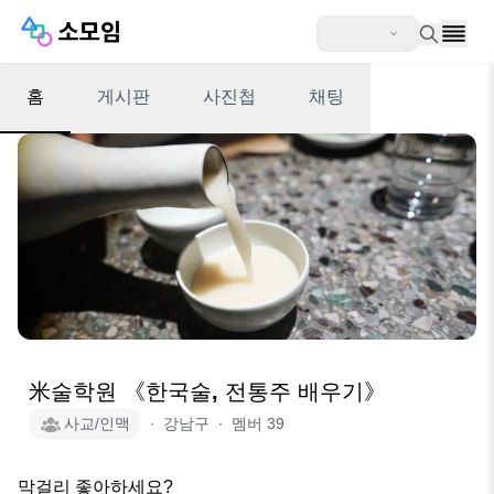
홈
게시판
사진첩
채팅
米술학원 《한국술, 전통주 배우기》
사교/인맥
∙
강남구
∙
멤버
39
막걸리 좋아하세요?
