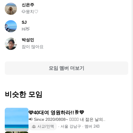
신은주
🐶뭉치♡
SJ
Hi👋
박성민
잠이 많아요
모임 멤버 더보기
비슷한 모임
🩷40대여 영원하라!!🥂💛
📢 Since 2020/0808~ 👩‍❤️‍💋‍👨 내 젊은 날의..
사교/인맥
∙
서울 강남구
∙
멤버
243