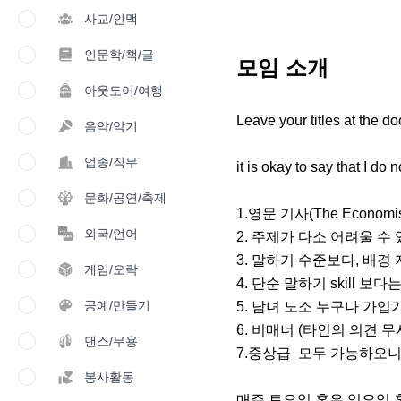
사교/인맥
인문학/책/글
모임 소개
아웃도어/여행
Leave your titles at the 
음악/악기
업종/직무
it is okay to say that I do 
문화/공연/축제
1.영문 기사(The Econom
외국/언어
2. 주제가 다소 어려울 수 
3. 말하기 수준보다, 배경 
게임/오락
4. 단순 말하기 skill 
공예/만들기
5. 남녀 노소 누구나 가입가
6. 비매너 (타인의 의견 무
댄스/무용
7.중상급  모두 가능하오니
봉사활동
매주 토요일 혹은 일요일 