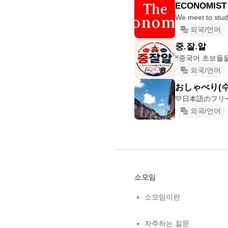
ECONOMIST
We meet to study
외국/언어
중.잘.알
외국/언어
おしゃべり(수
💛日本語のフリ
외국/언어
소모임
소모임이란
자주하는 질문