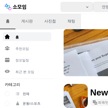
연
홈
게시판
사진첩
채팅
앱 다운로드
홈
추천모임
정모일정
최근 본 모임
카테고리
News
전체
외국/
운동/스포츠