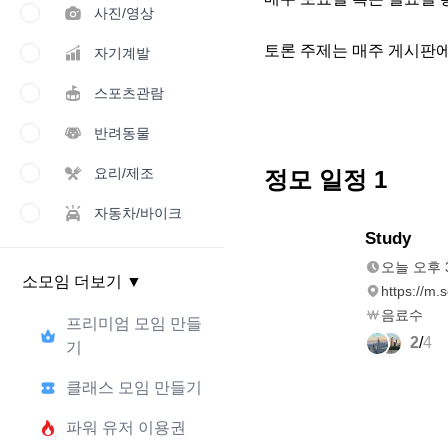
사진/영상
토론 주제는 매주 게시판에
자기계발
스포츠관람
반려동물
요리/제조
정모 일정
1
자동차/바이크
오늘
Study
오후 3:00
오늘 오후 3
소모임 더보기
▼
https://m.
음료수
프리미엄 모임 만들
2
/
4
기
클래스 모임 만들기
파워 유저 이용권