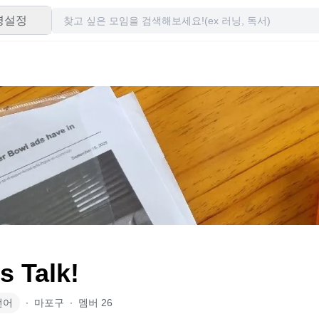
령설정
 Talk!
언어
∙
마포구
∙
멤버
26