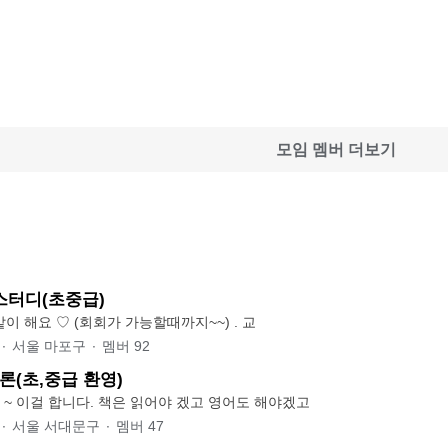
모임 멤버 더보기
스터디(초중급)
♡ 일본어 공부 같이 해요 ♡ (회회가 가능할때까지~~) . 교
∙
서울 마포구
∙
멤버
92
론(초,중급 환영)
독서, 영어 동시? ~ 이걸 합니다. 책은 읽어야 겠고 영어도 해야겠고
∙
서울 서대문구
∙
멤버
47