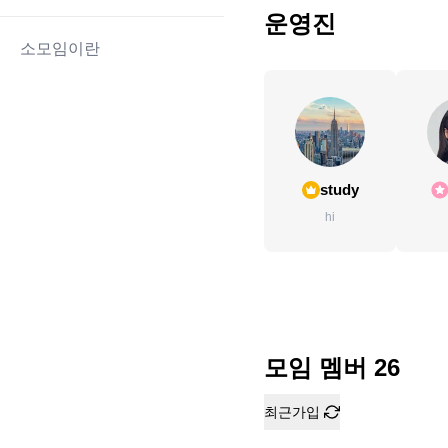
운영진
소모임이란
study
hi
모임 멤버
26
최근가입