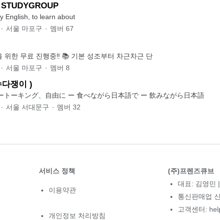
 STUDYGROUP
 English, to learn about
∙
서울 마포구
∙
멤버
67
‼️중국어 초보들을 위한 무료 진행중‼️ 📚 기본 성조부터 차근차근 단
∙
서울 마포구
∙
멤버
8
다쟁이 )
ートーキング、自由に ー 食べながら日本語で ー 飲みながら日本語
∙
서울 서대문구
∙
멤버
32
서비스 정책
(주)프렌즈큐브
대표: 김영민 |
이용약관
통신판매업 신고
고객센터: hel
개인정보 처리방침