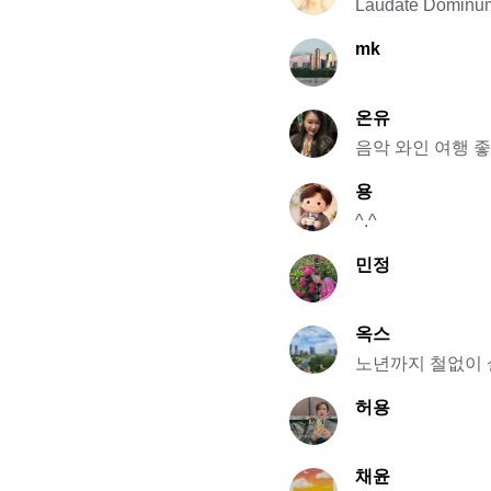
Laudate Dominum
mk
온유
음악 와인 여행 
용
^.^
민정
옥스
노년까지 철없이 
허용
채윤