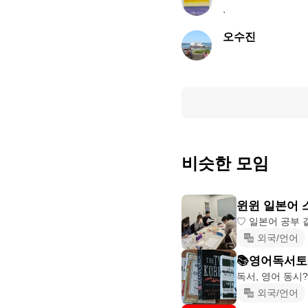
.
오수진
비슷한 모임
윈윈 일본어 
외국/언어
📚영어독서토
외국/언어