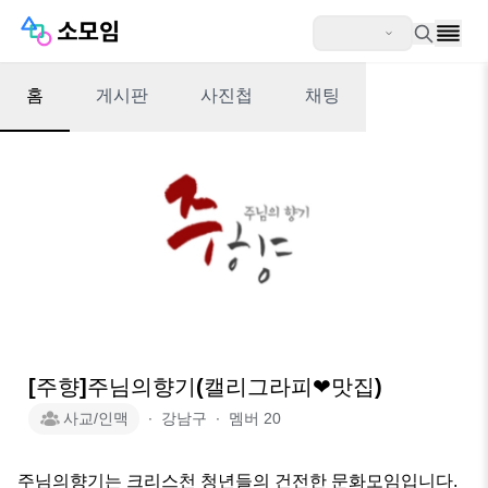
홈
게시판
사진첩
채팅
[주향]주님의향기(캘리그라피❤맛집)
사교/인맥
∙
강남구
∙
멤버
20
주님의향기는 크리스천 청년들의 건전한 문화모임입니다.
