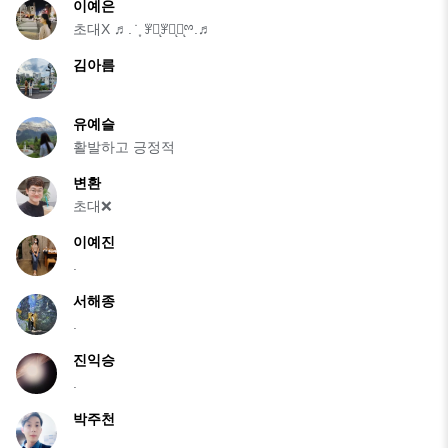
이예은
초대X ♬. ̇ ͙ ꇇཽͅꇇིͅꇇͅྉ.♬
김아름
유예슬
활발하고 긍정적
변환
초대❌
이예진
.
서해종
.
진익승
.
박주천