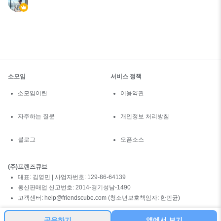
소모임
서비스 정책
소모임이란
이용약관
자주하는 질문
개인정보 처리방침
블로그
오픈소스
(주)프렌즈큐브
대표: 김영민 | 사업자번호: 129-86-64139
통신판매업 신고번호: 2014-경기성남-1490
고객센터: help@friendscube.com (청소년보호책임자: 한민균)
공유하기
앱에서 보기