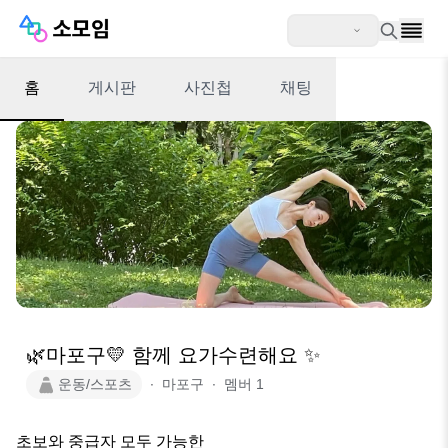
홈
게시판
사진첩
채팅
🌿마포구💛 함께 요가수련해요 ✨
운동/스포츠
∙
마포구
∙
멤버
1
초보와 중급자 모두 가능한
