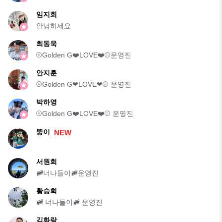
임지희
안녕하세요
최동욱
⚾️Golden G❤️LOVE❤️⚾️운영진
안지훈
⚾️Golden G❤LOVE❤⚾️ 운영진
박하영
⚾️Golden G❤️LOVE❤️⚾️ 운영진
뚱이
NEW
서원희
🚞너나들이🚞운영진
황승희
🚞 너나들이🚞 운영진
김화랑