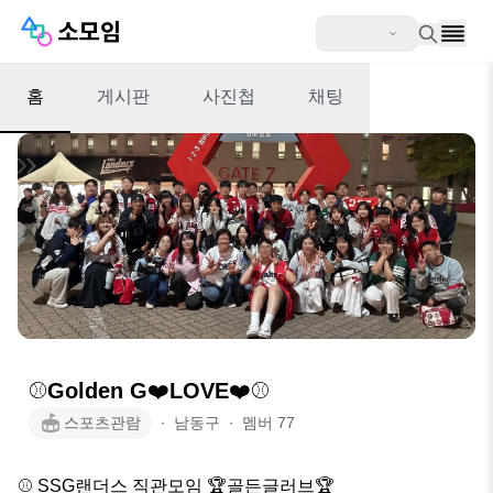
홈
게시판
사진첩
채팅
⚾️Golden G❤️LOVE❤️⚾️
스포츠관람
∙
남동구
∙
멤버
77
⚾️ SSG랜더스 직관모임 🏆골든글러브🏆
