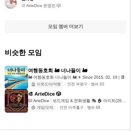
🎨 ArteDice 운영진 🎲
모임 멤버 더보기
비슷한 모임
여행동호회 🚂 너나들이 🚂
🚂 여행동호회 너나들이 🚂 ✈ Since 2015. 02. 19 | 📆
아웃도어/여행
∙
인천 부평구
∙
멤버
63
🎨 ArteDice 🎲
🎲 ArteDice : 보드게임 & 문화생활 🎭 🏠 아지트(26년
1월
게임/오락
∙
인천 미추홀구
∙
멤버
69