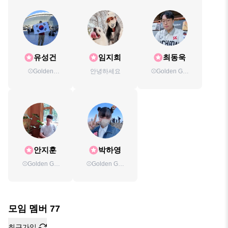
유성건
임지희
최동욱
⚾️Golden
안녕하세요
⚾️Golden G❤️
G♥️LOVE♥️⚾️운영
LOVE❤️⚾️운영진
진
안지훈
박하영
⚾️Golden G❤
⚾️Golden G❤️
LOVE❤⚾️ 운영진
LOVE❤️⚾️ 운영진
모임 멤버
77
최근가입