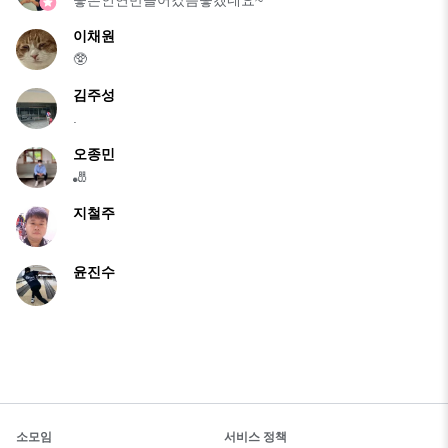
이채원
🥸
김주성
.
오종민
🎳
지철주
윤진수
소모임
서비스 정책