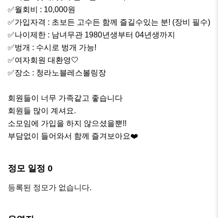
✅️월회비 : 10,000원

✅️가입자격 : 초보든 고수든 함께 즐길수있는 분! (장비 필수)

✅️나이제한 : 남녀무관 1980년생부터 04년생까지

✅️벙개 : 수시로 벙개 가능!

✅️여자회원 대환영🤍

✅️장소 : 청라노블레스볼링장

회원들이 너무 가족같고 좋습니다

회원들 많이 계셔요. 

소모임에 가입을 하지 않으셨을뿐!!

부담없이 들어와서 함께 즐겨보아요❤️
정모 일정
0
등록된 정모가 없습니다.