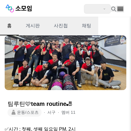
홈
게시판
사진첩
채팅
팀루틴🩷team routine🎳
운동/스포츠
∙
서구
∙
멤버
11
✅️시간 : 첫째, 셋째 일요일 PM. 2시
