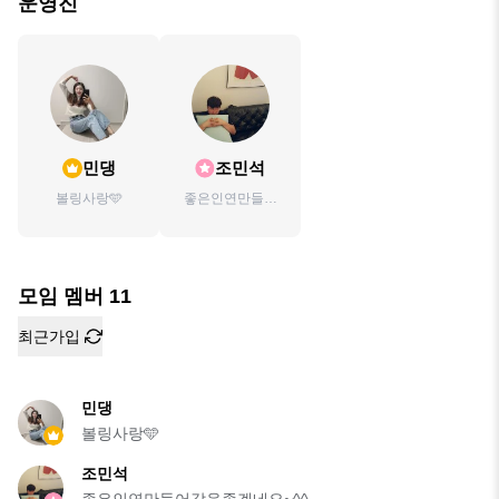
운영진
민댕
조민석
볼링사랑🩵
좋은인연만들어
갔음좋겠네요~^^
모임 멤버
11
최근가입
민댕
볼링사랑🩵
조민석
좋은인연만들어갔음좋겠네요~^^