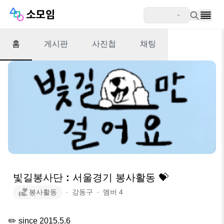
홈
게시판
사진첩
채팅
빛길봉사단 : 서울경기 봉사활동 💝
봉사활동
∙
강동구
∙
멤버
4
✏️ since 2015.5.6
